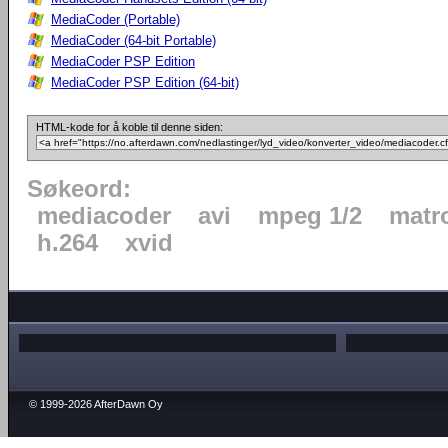
MediaCoder (Portable)
MediaCoder (64-bit Portable)
MediaCoder PSP Edition
MediaCoder PSP Edition (64-bit)
HTML-kode for å koble til denne siden:
Søkeord:
mediacoder
avi
mpeg 1/2
matr
h.264
xvid
© 1999-2026 AfterDawn Oy