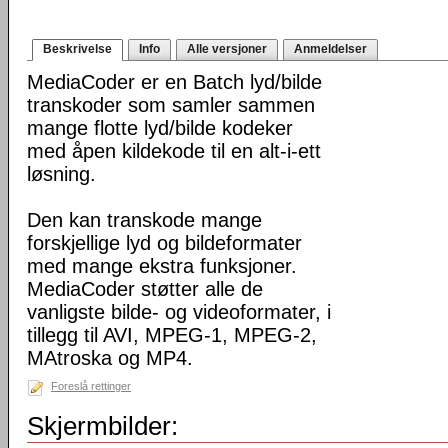
Beskrivelse
Info
Alle versjoner
Anmeldelser
MediaCoder er en Batch lyd/bilde
transkoder som samler sammen
mange flotte lyd/bilde kodeker
med åpen kildekode til en alt-i-ett
løsning.
Den kan transkode mange
forskjellige lyd og bildeformater
med mange ekstra funksjoner.
MediaCoder støtter alle de
vanligste bilde- og videoformater, i
tillegg til AVI, MPEG-1, MPEG-2,
MAtroska og MP4.
Foreslå rettinger
Skjermbilder: