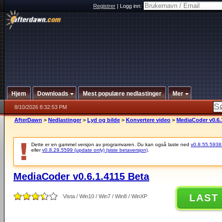
Registrer
|
Logg inn:
Hjem
Downloads
Mest populære nedlastinger
Mer
8/10/2026 8:32:53 PM
AfterDawn
>
Nedlastinger
>
Lyd og bilde
>
Konvertere video
>
MediaCoder v0.6.
Dette er en gammel versjon av programvaren. Du kan også laste ned
v0.8.55.5938 (
eller
v0.8.29.5599 (update only) (siste betaversjon)
.
MediaCoder v0.6.1.4115 Beta
LAST
Vista / Win10 / Win7 / Win8 / WinXP