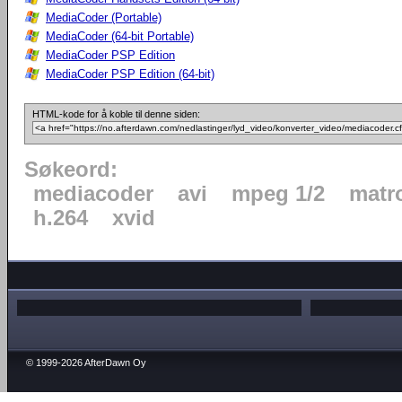
MediaCoder (Portable)
MediaCoder (64-bit Portable)
MediaCoder PSP Edition
MediaCoder PSP Edition (64-bit)
HTML-kode for å koble til denne siden:
Søkeord:
mediacoder
avi
mpeg 1/2
matr
h.264
xvid
© 1999-2026 AfterDawn Oy