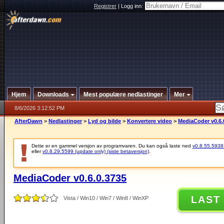
Registrer
|
Logg inn:
Hjem
Downloads
Mest populære nedlastinger
Mer
8/6/2026 3:12:52 PM
AfterDawn
>
Nedlastinger
>
Lyd og bilde
>
Konvertere video
>
MediaCoder v0.6.
Dette er en gammel versjon av programvaren. Du kan også laste ned
v0.8.55.5938 (
eller
v0.8.29.5599 (update only) (siste betaversjon)
.
MediaCoder v0.6.0.3735
LAST
Vista / Win10 / Win7 / Win8 / WinXP