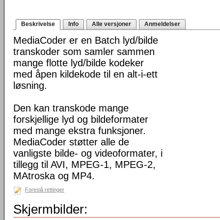
Beskrivelse
Info
Alle versjoner
Anmeldelser
MediaCoder er en Batch lyd/bilde
transkoder som samler sammen
mange flotte lyd/bilde kodeker
med åpen kildekode til en alt-i-ett
løsning.
Den kan transkode mange
forskjellige lyd og bildeformater
med mange ekstra funksjoner.
MediaCoder støtter alle de
vanligste bilde- og videoformater, i
tillegg til AVI, MPEG-1, MPEG-2,
MAtroska og MP4.
Foreslå rettinger
Skjermbilder: