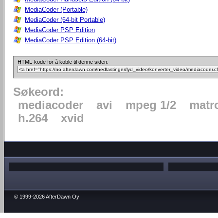
MediaCoder (Portable)
MediaCoder (64-bit Portable)
MediaCoder PSP Edition
MediaCoder PSP Edition (64-bit)
HTML-kode for å koble til denne siden:
Søkeord:
mediacoder
avi
mpeg 1/2
matr
h.264
xvid
© 1999-2026 AfterDawn Oy