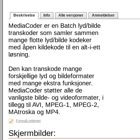
Beskrivelse
Info
Alle versjoner
Anmeldelser
MediaCoder er en Batch lyd/bilde
transkoder som samler sammen
mange flotte lyd/bilde kodeker
med åpen kildekode til en alt-i-ett
løsning.
Den kan transkode mange
forskjellige lyd og bildeformater
med mange ekstra funksjoner.
MediaCoder støtter alle de
vanligste bilde- og videoformater, i
tillegg til AVI, MPEG-1, MPEG-2,
MAtroska og MP4.
Foreslå rettinger
Skjermbilder: