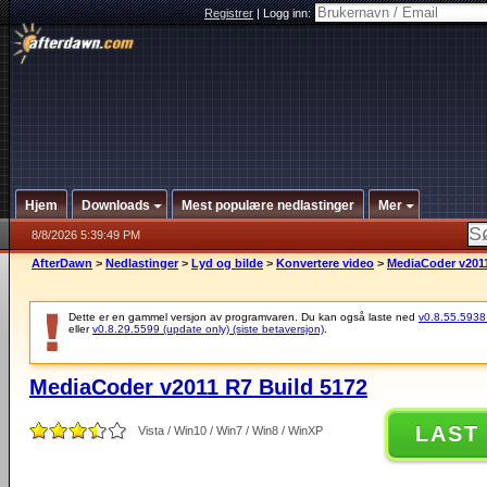
Registrer
|
Logg inn:
Hjem
Downloads
Mest populære nedlastinger
Mer
8/8/2026 5:39:49 PM
AfterDawn
>
Nedlastinger
>
Lyd og bilde
>
Konvertere video
>
MediaCoder v2011
Dette er en gammel versjon av programvaren. Du kan også laste ned
v0.8.55.5938 (
eller
v0.8.29.5599 (update only) (siste betaversjon)
.
MediaCoder v2011 R7 Build 5172
LAST
Vista / Win10 / Win7 / Win8 / WinXP