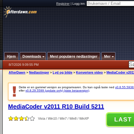
Registrer
|
Logg inn:
Hjem
Downloads
Mest populære nedlastinger
Mer
8/7/2026 9:09:55 PM
AfterDawn
>
Nedlastinger
>
Lyd og bilde
>
Konvertere video
>
MediaCoder v2011
Dette er en gammel versjon av programvaren. Du kan også laste ned
v0.8.55.5938 (
eller
v0.8.29.5599 (update only) (siste betaversjon)
.
MediaCoder v2011 R10 Build 5211
LAST
Vista / Win10 / Win7 / Win8 / WinXP