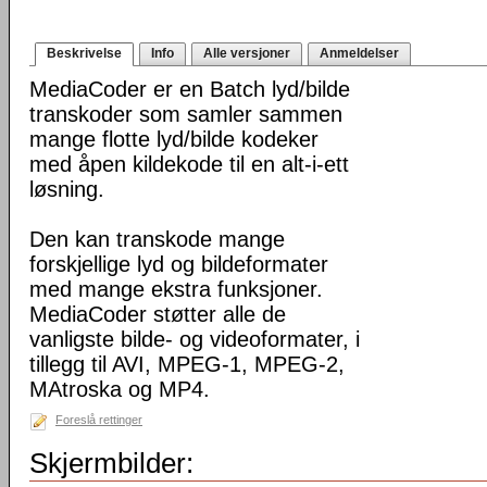
Beskrivelse
Info
Alle versjoner
Anmeldelser
MediaCoder er en Batch lyd/bilde
transkoder som samler sammen
mange flotte lyd/bilde kodeker
med åpen kildekode til en alt-i-ett
løsning.
Den kan transkode mange
forskjellige lyd og bildeformater
med mange ekstra funksjoner.
MediaCoder støtter alle de
vanligste bilde- og videoformater, i
tillegg til AVI, MPEG-1, MPEG-2,
MAtroska og MP4.
Foreslå rettinger
Skjermbilder: