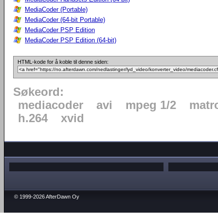
MediaCoder (Portable)
MediaCoder (64-bit Portable)
MediaCoder PSP Edition
MediaCoder PSP Edition (64-bit)
HTML-kode for å koble til denne siden:
Søkeord:
mediacoder
avi
mpeg 1/2
matr
h.264
xvid
© 1999-2026 AfterDawn Oy