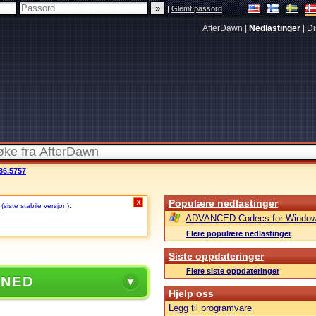
|
Glemt passord
AfterDawn
|
Nedlastinger
|
Di
36.5757
Populære nedlastinger
X
siste stabile versjon)
.
ADVANCED Codecs for Window
Flere populære nedlastinger
Siste oppdateringer
Flere siste oppdateringer
 NED
Hjelp oss
Legg til programvare