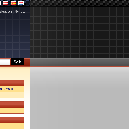
skusjon
|
Nyheter
s 7/8/10