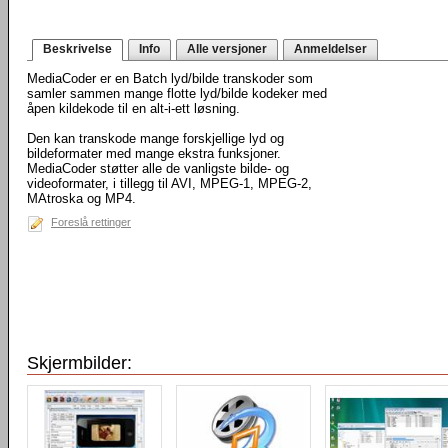
Beskrivelse
Info
Alle versjoner
Anmeldelser
MediaCoder er en Batch lyd/bilde transkoder som
samler sammen mange flotte lyd/bilde kodeker med
åpen kildekode til en alt-i-ett løsning.
Den kan transkode mange forskjellige lyd og
bildeformater med mange ekstra funksjoner.
MediaCoder støtter alle de vanligste bilde- og
videoformater, i tillegg til AVI, MPEG-1, MPEG-2,
MAtroska og MP4.
Foreslå rettinger
Skjermbilder: