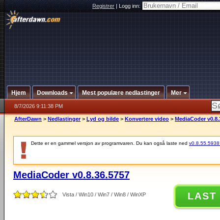
Registrer
|
Logg inn:
Hjem
Downloads
Mest populære nedlastinger
Mer
8/7/2026 9:11:38 PM
AfterDawn
>
Nedlastinger
>
Lyd og bilde
>
Konvertere video
>
MediaCoder v0.8.
Dette er en gammel versjon av programvaren. Du kan også laste ned
v0.8.55.5938 (
MediaCoder v0.8.36.5757
LAST
Vista / Win10 / Win7 / Win8 / WinXP