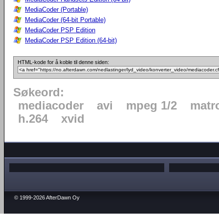
MediaCoder (Portable)
MediaCoder (64-bit Portable)
MediaCoder PSP Edition
MediaCoder PSP Edition (64-bit)
HTML-kode for å koble til denne siden:
Søkeord:
mediacoder
avi
mpeg 1/2
matr
h.264
xvid
© 1999-2026 AfterDawn Oy