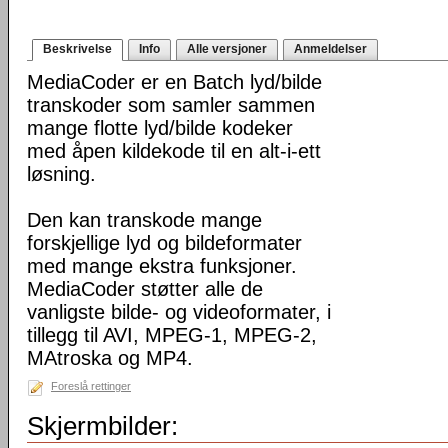
Beskrivelse
Info
Alle versjoner
Anmeldelser
MediaCoder er en Batch lyd/bilde
transkoder som samler sammen
mange flotte lyd/bilde kodeker
med åpen kildekode til en alt-i-ett
løsning.
Den kan transkode mange
forskjellige lyd og bildeformater
med mange ekstra funksjoner.
MediaCoder støtter alle de
vanligste bilde- og videoformater, i
tillegg til AVI, MPEG-1, MPEG-2,
MAtroska og MP4.
Foreslå rettinger
Skjermbilder: