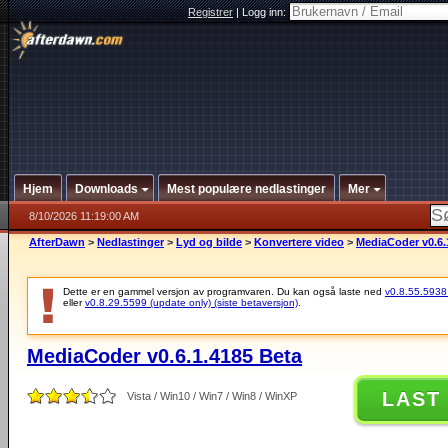
Registrer
|
Logg inn:
Hjem
Downloads
Mest populære nedlastinger
Mer
8/10/2026 11:19:00 AM
AfterDawn
>
Nedlastinger
>
Lyd og bilde
>
Konvertere video
>
MediaCoder v0.6.
Dette er en gammel versjon av programvaren. Du kan også laste ned
v0.8.55.5938 (
eller
v0.8.29.5599 (update only) (siste betaversjon)
.
MediaCoder v0.6.1.4185 Beta
LAST
Vista / Win10 / Win7 / Win8 / WinXP