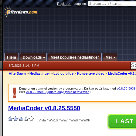
Registrer
|
Logg inn:
Hjem
Downloads
Mest populære nedlastinger
Mer
8/9/2026 3:14:43 PM
AfterDawn
>
Nedlastinger
>
Lyd og bilde
>
Konvertere video
>
MediaCoder v0.8.
Dette er en gammel versjon av programvaren. Du kan også laste ned
v0.8.55.5938 (
eller
v0.8.29.5599 (update only) (siste betaversjon)
.
MediaCoder v0.8.25.5550
LAST
Vista / Win10 / Win7 / Win8 / WinXP