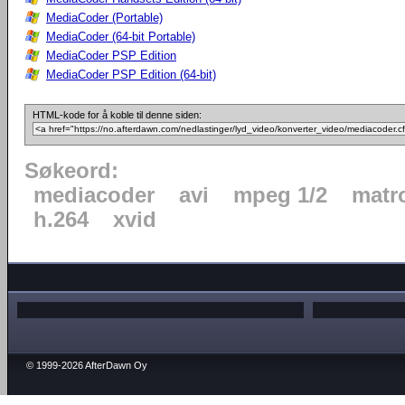
MediaCoder (Portable)
MediaCoder (64-bit Portable)
MediaCoder PSP Edition
MediaCoder PSP Edition (64-bit)
HTML-kode for å koble til denne siden:
Søkeord:
mediacoder
avi
mpeg 1/2
matr
h.264
xvid
© 1999-2026 AfterDawn Oy