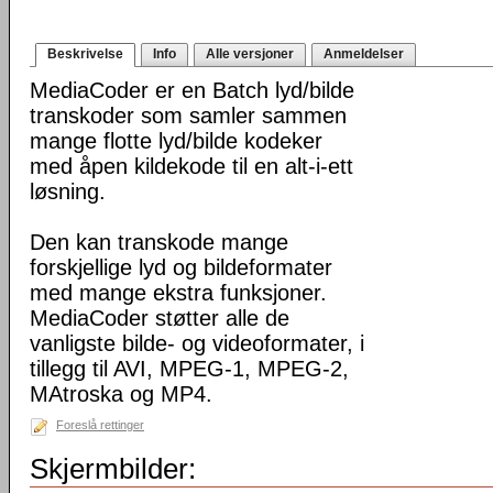
Beskrivelse
Info
Alle versjoner
Anmeldelser
MediaCoder er en Batch lyd/bilde
transkoder som samler sammen
mange flotte lyd/bilde kodeker
med åpen kildekode til en alt-i-ett
løsning.
Den kan transkode mange
forskjellige lyd og bildeformater
med mange ekstra funksjoner.
MediaCoder støtter alle de
vanligste bilde- og videoformater, i
tillegg til AVI, MPEG-1, MPEG-2,
MAtroska og MP4.
Foreslå rettinger
Skjermbilder: