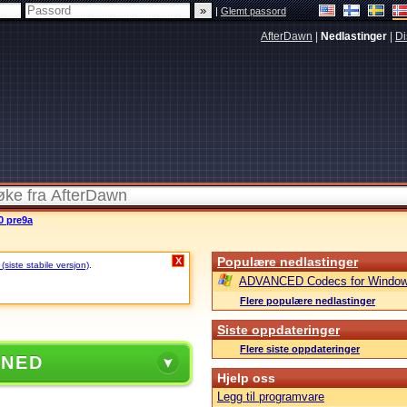
|
Glemt passord
AfterDawn
|
Nedlastinger
|
Di
0 pre9a
Populære nedlastinger
X
siste stabile versjon)
.
ADVANCED Codecs for Window
Flere populære nedlastinger
Siste oppdateringer
Flere siste oppdateringer
 NED
Hjelp oss
Legg til programvare