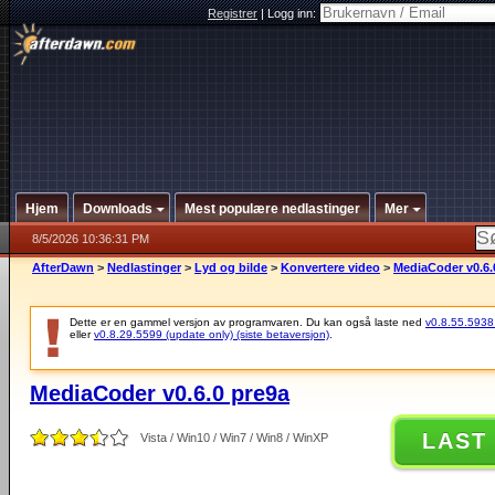
Registrer
|
Logg inn:
Hjem
Downloads
Mest populære nedlastinger
Mer
8/5/2026 10:36:31 PM
AfterDawn
>
Nedlastinger
>
Lyd og bilde
>
Konvertere video
>
MediaCoder v0.6.
Dette er en gammel versjon av programvaren. Du kan også laste ned
v0.8.55.5938 (
eller
v0.8.29.5599 (update only) (siste betaversjon)
.
MediaCoder v0.6.0 pre9a
LAST
Vista / Win10 / Win7 / Win8 / WinXP