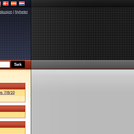
skusjon
|
Nyheter
s 7/8/10