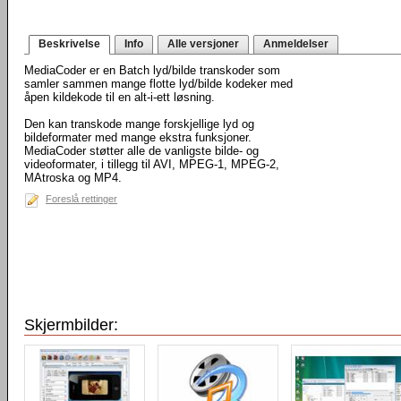
Beskrivelse
Info
Alle versjoner
Anmeldelser
MediaCoder er en Batch lyd/bilde transkoder som
samler sammen mange flotte lyd/bilde kodeker med
åpen kildekode til en alt-i-ett løsning.
Den kan transkode mange forskjellige lyd og
bildeformater med mange ekstra funksjoner.
MediaCoder støtter alle de vanligste bilde- og
videoformater, i tillegg til AVI, MPEG-1, MPEG-2,
MAtroska og MP4.
Foreslå rettinger
Skjermbilder: