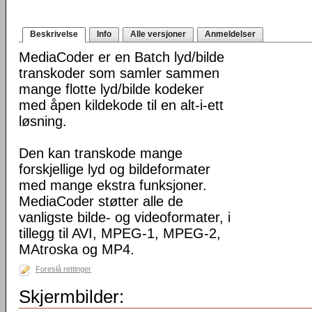
Beskrivelse
Info
Alle versjoner
Anmeldelser
MediaCoder er en Batch lyd/bilde
transkoder som samler sammen
mange flotte lyd/bilde kodeker
med åpen kildekode til en alt-i-ett
løsning.
Den kan transkode mange
forskjellige lyd og bildeformater
med mange ekstra funksjoner.
MediaCoder støtter alle de
vanligste bilde- og videoformater, i
tillegg til AVI, MPEG-1, MPEG-2,
MAtroska og MP4.
Foreslå rettinger
Skjermbilder: