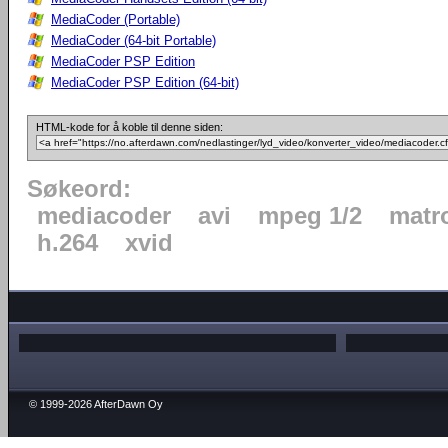
MediaCoder (Portable)
MediaCoder (64-bit Portable)
MediaCoder PSP Edition
MediaCoder PSP Edition (64-bit)
HTML-kode for å koble til denne siden:
Søkeord:
mediacoder
avi
mpeg 1/2
matr
h.264
xvid
© 1999-2026 AfterDawn Oy