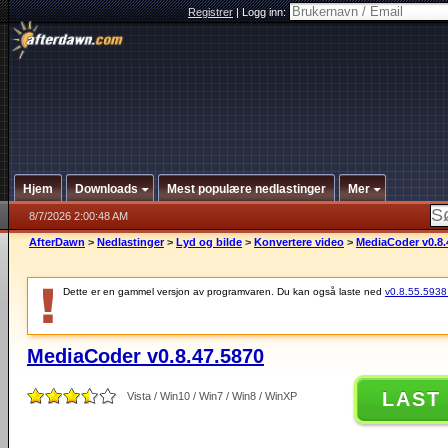
Registrer
|
Logg inn:
Hjem
Downloads
Mest populære nedlastinger
Mer
8/7/2026 2:00:48 AM
AfterDawn
>
Nedlastinger
>
Lyd og bilde
>
Konvertere video
>
MediaCoder v0.8.
Dette er en gammel versjon av programvaren. Du kan også laste ned
v0.8.55.5938 (
MediaCoder v0.8.47.5870
LAST
Vista / Win10 / Win7 / Win8 / WinXP