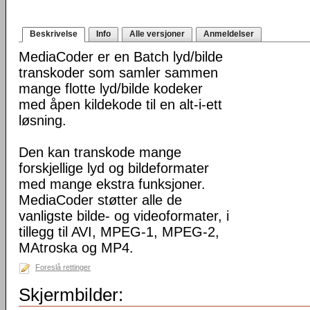
Beskrivelse
Info
Alle versjoner
Anmeldelser
MediaCoder er en Batch lyd/bilde
transkoder som samler sammen
mange flotte lyd/bilde kodeker
med åpen kildekode til en alt-i-ett
løsning.
Den kan transkode mange
forskjellige lyd og bildeformater
med mange ekstra funksjoner.
MediaCoder støtter alle de
vanligste bilde- og videoformater, i
tillegg til AVI, MPEG-1, MPEG-2,
MAtroska og MP4.
Foreslå rettinger
Skjermbilder: