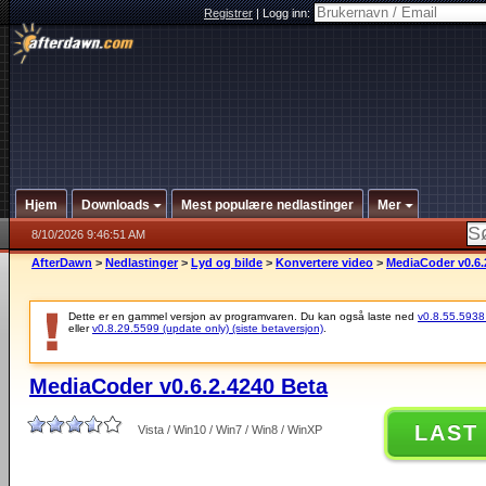
Registrer
|
Logg inn:
Hjem
Downloads
Mest populære nedlastinger
Mer
8/10/2026 9:46:51 AM
AfterDawn
>
Nedlastinger
>
Lyd og bilde
>
Konvertere video
>
MediaCoder v0.6.
Dette er en gammel versjon av programvaren. Du kan også laste ned
v0.8.55.5938 (
eller
v0.8.29.5599 (update only) (siste betaversjon)
.
MediaCoder v0.6.2.4240 Beta
LAST
Vista / Win10 / Win7 / Win8 / WinXP