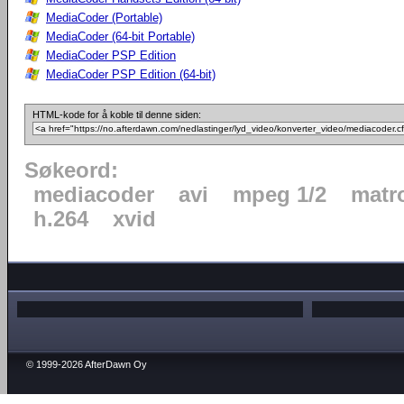
MediaCoder (Portable)
MediaCoder (64-bit Portable)
MediaCoder PSP Edition
MediaCoder PSP Edition (64-bit)
HTML-kode for å koble til denne siden:
Søkeord:
mediacoder
avi
mpeg 1/2
matr
h.264
xvid
© 1999-2026 AfterDawn Oy