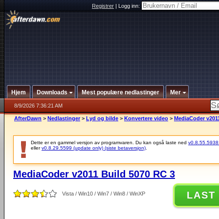
Registrer
|
Logg inn:
Hjem
Downloads
Mest populære nedlastinger
Mer
8/9/2026 7:36:21 AM
AfterDawn
>
Nedlastinger
>
Lyd og bilde
>
Konvertere video
>
MediaCoder v2011
Dette er en gammel versjon av programvaren. Du kan også laste ned
v0.8.55.5938 (
eller
v0.8.29.5599 (update only) (siste betaversjon)
.
MediaCoder v2011 Build 5070 RC 3
LAST
Vista / Win10 / Win7 / Win8 / WinXP