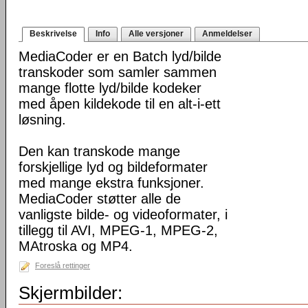
Beskrivelse
Info
Alle versjoner
Anmeldelser
MediaCoder er en Batch lyd/bilde
transkoder som samler sammen
mange flotte lyd/bilde kodeker
med åpen kildekode til en alt-i-ett
løsning.
Den kan transkode mange
forskjellige lyd og bildeformater
med mange ekstra funksjoner.
MediaCoder støtter alle de
vanligste bilde- og videoformater, i
tillegg til AVI, MPEG-1, MPEG-2,
MAtroska og MP4.
Foreslå rettinger
Skjermbilder: