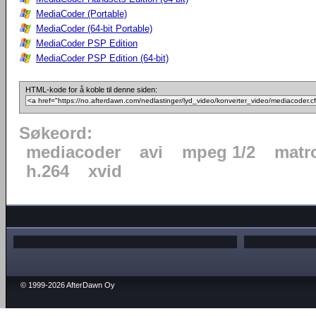
MediaCoder (Portable)
MediaCoder (64-bit Portable)
MediaCoder PSP Edition
MediaCoder PSP Edition (64-bit)
HTML-kode for å koble til denne siden:
Søkeord:
mediacoder
avi
mpeg 1/2
matr
h.264
xvid
© 1999-2026 AfterDawn Oy