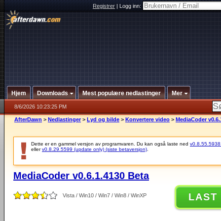
Registrer
|
Logg inn:
Hjem
Downloads
Mest populære nedlastinger
Mer
8/6/2026 10:23:25 PM
AfterDawn
>
Nedlastinger
>
Lyd og bilde
>
Konvertere video
>
MediaCoder v0.6.
Dette er en gammel versjon av programvaren. Du kan også laste ned
v0.8.55.5938 (
eller
v0.8.29.5599 (update only) (siste betaversjon)
.
MediaCoder v0.6.1.4130 Beta
LAST
Vista / Win10 / Win7 / Win8 / WinXP