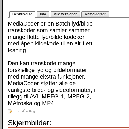
Beskrivelse
Info
Alle versjoner
Anmeldelser
MediaCoder er en Batch lyd/bilde
transkoder som samler sammen
mange flotte lyd/bilde kodeker
med åpen kildekode til en alt-i-ett
løsning.
Den kan transkode mange
forskjellige lyd og bildeformater
med mange ekstra funksjoner.
MediaCoder støtter alle de
vanligste bilde- og videoformater, i
tillegg til AVI, MPEG-1, MPEG-2,
MAtroska og MP4.
Foreslå rettinger
Skjermbilder: