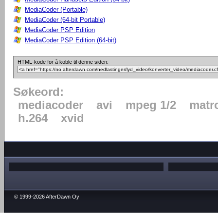
MediaCoder (Portable)
MediaCoder (64-bit Portable)
MediaCoder PSP Edition
MediaCoder PSP Edition (64-bit)
HTML-kode for å koble til denne siden:
Søkeord:
mediacoder
avi
mpeg 1/2
matr
h.264
xvid
© 1999-2026 AfterDawn Oy