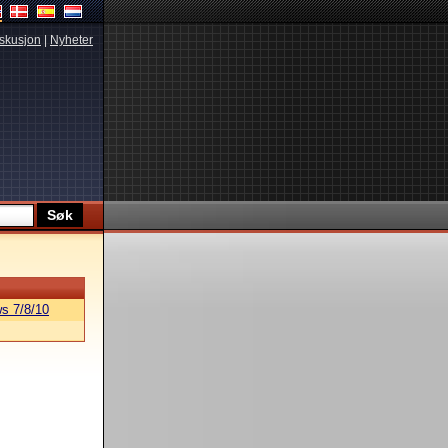
skusjon
|
Nyheter
s 7/8/10