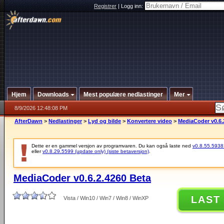
Registrer
|
Logg inn:
Hjem
Downloads
Mest populære nedlastinger
Mer
8/9/2026 12:48:08 PM
AfterDawn
>
Nedlastinger
>
Lyd og bilde
>
Konvertere video
>
MediaCoder v0.6.
Dette er en gammel versjon av programvaren. Du kan også laste ned
v0.8.55.5938 (
eller
v0.8.29.5599 (update only) (siste betaversjon)
.
MediaCoder v0.6.2.4260 Beta
LAST
Vista / Win10 / Win7 / Win8 / WinXP