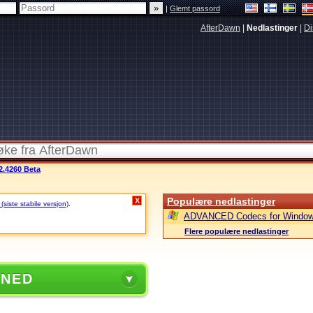
|
Glemt passord
AfterDawn
|
Nedlastinger
|
Di
2.4260 Beta
Populære nedlastinger
X
siste stabile versjon)
.
ADVANCED Codecs for Window
Flere populære nedlastinger
 NED