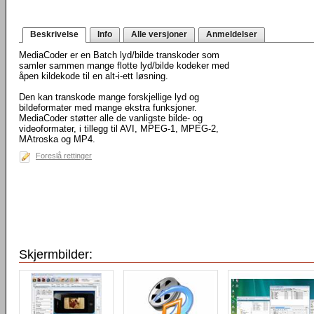
Beskrivelse
Info
Alle versjoner
Anmeldelser
MediaCoder er en Batch lyd/bilde transkoder som
samler sammen mange flotte lyd/bilde kodeker med
åpen kildekode til en alt-i-ett løsning.
Den kan transkode mange forskjellige lyd og
bildeformater med mange ekstra funksjoner.
MediaCoder støtter alle de vanligste bilde- og
videoformater, i tillegg til AVI, MPEG-1, MPEG-2,
MAtroska og MP4.
Foreslå rettinger
Skjermbilder: