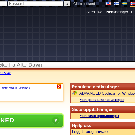
|
Glemt passord
AfterDawn
|
Nedlastinger
|
Di
31.5648
Populære nedlastinger
X
siste stabile versjon)
.
ADVANCED Codecs for Window
Flere populære nedlastinger
Siste oppdateringer
Flere siste oppdateringer
 NED
Hjelp oss
Legg til programvare