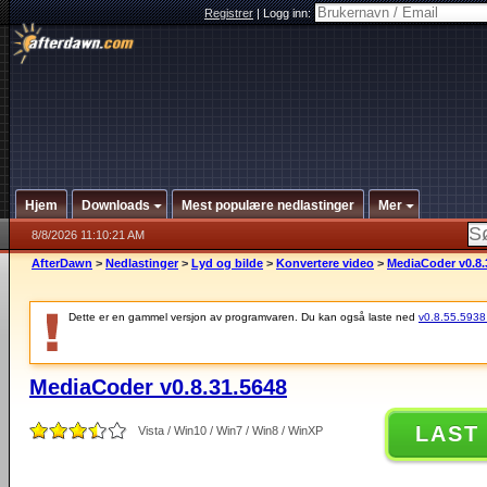
Registrer
|
Logg inn:
Hjem
Downloads
Mest populære nedlastinger
Mer
8/8/2026 11:10:21 AM
AfterDawn
>
Nedlastinger
>
Lyd og bilde
>
Konvertere video
>
MediaCoder v0.8.
Dette er en gammel versjon av programvaren. Du kan også laste ned
v0.8.55.5938 (
MediaCoder v0.8.31.5648
LAST
Vista / Win10 / Win7 / Win8 / WinXP