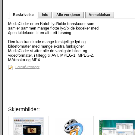
Beskrivelse
Info
Alle versjoner
Anmeldelser
MediaCoder er en Batch lyd/bilde transkoder som
samler sammen mange flotte lyd/bilde kodeker med
åpen kildekode til en alt-i-ett løsning.
Den kan transkode mange forskjellige lyd og
bildeformater med mange ekstra funksjoner.
MediaCoder støtter alle de vanligste bilde- og
videoformater, i tillegg til AVI, MPEG-1, MPEG-2,
MAtroska og MP4.
Foreslå rettinger
Skjermbilder: