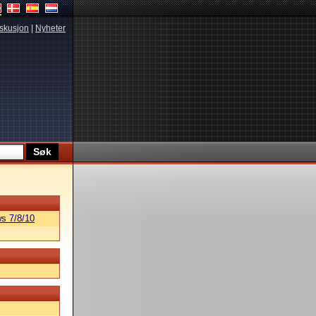
skusjon
|
Nyheter
s 7/8/10