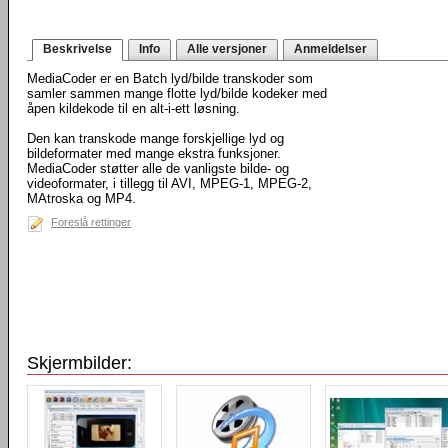
Beskrivelse
Info
Alle versjoner
Anmeldelser
MediaCoder er en Batch lyd/bilde transkoder som
samler sammen mange flotte lyd/bilde kodeker med
åpen kildekode til en alt-i-ett løsning.
Den kan transkode mange forskjellige lyd og
bildeformater med mange ekstra funksjoner.
MediaCoder støtter alle de vanligste bilde- og
videoformater, i tillegg til AVI, MPEG-1, MPEG-2,
MAtroska og MP4.
Foreslå rettinger
Skjermbilder: