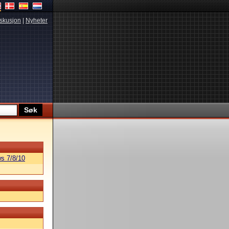
skusjon
|
Nyheter
s 7/8/10