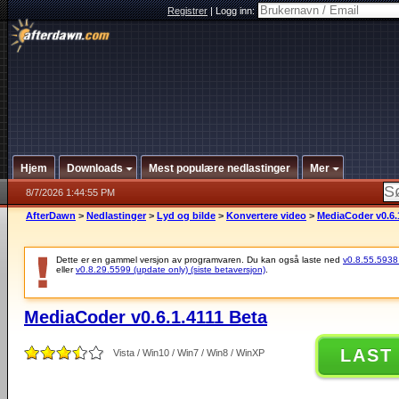
Registrer
|
Logg inn:
Hjem
Downloads
Mest populære nedlastinger
Mer
8/7/2026 1:44:55 PM
AfterDawn
>
Nedlastinger
>
Lyd og bilde
>
Konvertere video
>
MediaCoder v0.6.
Dette er en gammel versjon av programvaren. Du kan også laste ned
v0.8.55.5938 (
eller
v0.8.29.5599 (update only) (siste betaversjon)
.
MediaCoder v0.6.1.4111 Beta
LAST
Vista / Win10 / Win7 / Win8 / WinXP