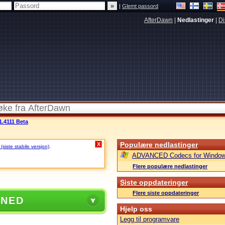
|
Glemt passord
AfterDawn
|
Nedlastinger
|
Di
1.4111 Beta
Populære nedlastinger
X
siste stabile versjon)
.
ADVANCED Codecs for Window
Flere populære nedlastinger
Siste oppdateringer
Flere siste oppdateringer
 NED
Hjelp oss
Legg til programvare