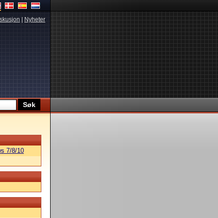
skusjon
|
Nyheter
s 7/8/10