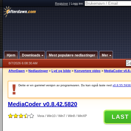
Registrer
|
Logg inn:
Hjem
Downloads
Mest populære nedlastinger
Mer
8/7/2026 6:08:30 AM
AfterDawn
>
Nedlastinger
>
Lyd og bilde
>
Konvertere video
>
MediaCoder v0.8.
Dette er en gammel versjon av programvaren. Du kan også laste ned
v0.8.55.5938 (
MediaCoder v0.8.42.5820
LAST
Vista / Win10 / Win7 / Win8 / WinXP