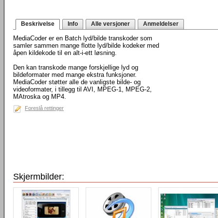
Beskrivelse
Info
Alle versjoner
Anmeldelser
MediaCoder er en Batch lyd/bilde transkoder som
samler sammen mange flotte lyd/bilde kodeker med
åpen kildekode til en alt-i-ett løsning.
Den kan transkode mange forskjellige lyd og
bildeformater med mange ekstra funksjoner.
MediaCoder støtter alle de vanligste bilde- og
videoformater, i tillegg til AVI, MPEG-1, MPEG-2,
MAtroska og MP4.
Foreslå rettinger
Skjermbilder: