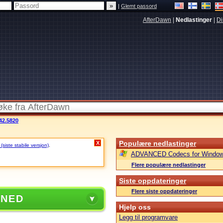
|
Glemt passord
AfterDawn
|
Nedlastinger
|
Di
42.5820
Populære nedlastinger
X
siste stabile versjon)
.
ADVANCED Codecs for Window
Flere populære nedlastinger
Siste oppdateringer
Flere siste oppdateringer
 NED
Hjelp oss
Legg til programvare