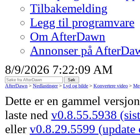
Tilbakemelding
Legg til programvare
Om AfterDawn
Annonser på AfterDa
8/9/2026 7:22:09 AM
AfterDawn
>
Nedlastinger
>
Lyd og bilde
>
Konvertere video
>
Med
Dette er en gammel versjo
laste ned
v0.8.55.5938 (sist
eller
v0.8.29.5599 (update o