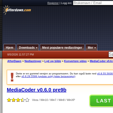
Registrer
|
Logg inn:
Hjem
Downloads
Mest populære nedlastinger
Mer
8/5/2026 11:57:27 PM
AfterDawn
>
Nedlastinger
>
Lyd og bilde
>
Konvertere video
>
MediaCoder v0.6.
Dette er en gammel versjon av programvaren. Du kan også laste ned
v0.8.55.5938 (
eller
v0.8.29.5599 (update only) (siste betaversjon)
.
MediaCoder v0.6.0 pre9b
LAST
Vista / Win10 / Win7 / Win8 / WinXP