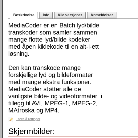
Beskrivelse
Info
Alle versjoner
Anmeldelser
MediaCoder er en Batch lyd/bilde
transkoder som samler sammen
mange flotte lyd/bilde kodeker
med åpen kildekode til en alt-i-ett
løsning.
Den kan transkode mange
forskjellige lyd og bildeformater
med mange ekstra funksjoner.
MediaCoder støtter alle de
vanligste bilde- og videoformater, i
tillegg til AVI, MPEG-1, MPEG-2,
MAtroska og MP4.
Foreslå rettinger
Skjermbilder: