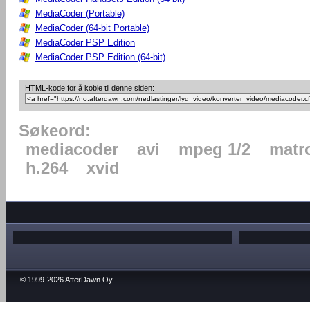
MediaCoder (Portable)
MediaCoder (64-bit Portable)
MediaCoder PSP Edition
MediaCoder PSP Edition (64-bit)
HTML-kode for å koble til denne siden:
Søkeord:
mediacoder
avi
mpeg 1/2
matr
h.264
xvid
© 1999-2026 AfterDawn Oy