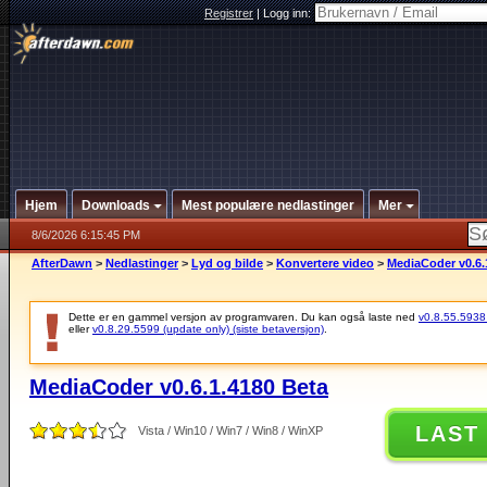
Registrer
|
Logg inn:
Hjem
Downloads
Mest populære nedlastinger
Mer
8/6/2026 6:15:45 PM
AfterDawn
>
Nedlastinger
>
Lyd og bilde
>
Konvertere video
>
MediaCoder v0.6.
Dette er en gammel versjon av programvaren. Du kan også laste ned
v0.8.55.5938 (
eller
v0.8.29.5599 (update only) (siste betaversjon)
.
MediaCoder v0.6.1.4180 Beta
LAST
Vista / Win10 / Win7 / Win8 / WinXP