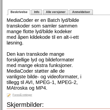
Beskrivelse
Info
Alle versjoner
Anmeldelser
MediaCoder er en Batch lyd/bilde
transkoder som samler sammen
mange flotte lyd/bilde kodeker
med åpen kildekode til en alt-i-ett
løsning.
Den kan transkode mange
forskjellige lyd og bildeformater
med mange ekstra funksjoner.
MediaCoder støtter alle de
vanligste bilde- og videoformater, i
tillegg til AVI, MPEG-1, MPEG-2,
MAtroska og MP4.
Foreslå rettinger
Skjermbilder: