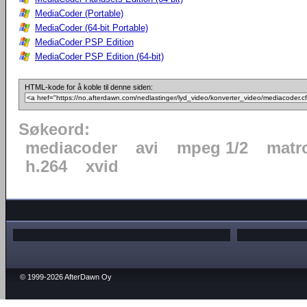
MediaCoder (Portable)
MediaCoder (64-bit Portable)
MediaCoder PSP Edition
MediaCoder PSP Edition (64-bit)
HTML-kode for å koble til denne siden:
Søkeord:
mediacoder
avi
mpeg 1/2
matr
h.264
xvid
© 1999-2026 AfterDawn Oy