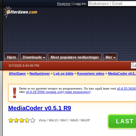
Registrer
|
Logg inn:
Hjem
Downloads
Mest populære nedlastinger
Mer
8/7/2026 9:44:45 PM
AfterDawn
>
Nedlastinger
>
Lyd og bilde
>
Konvertere video
>
MediaCoder v0.5.
Dette er en gammel versjon av programvaren. Du kan også laste ned
v0.8.55.5938 (
eller
v0.8.29.5599 (update only) (siste betaversjon)
.
MediaCoder v0.5.1 R9
LAST
Vista / Win10 / Win7 / Win8 / WinXP