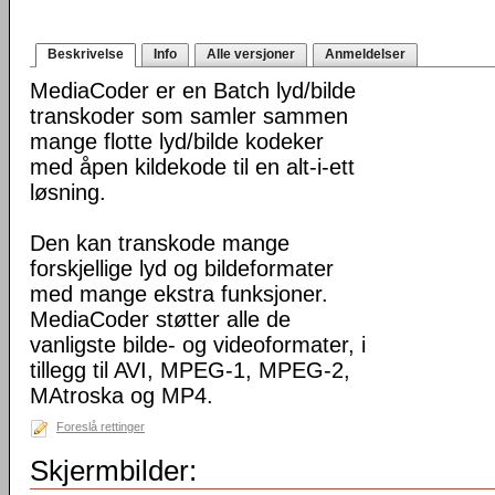
Beskrivelse
Info
Alle versjoner
Anmeldelser
MediaCoder er en Batch lyd/bilde
transkoder som samler sammen
mange flotte lyd/bilde kodeker
med åpen kildekode til en alt-i-ett
løsning.
Den kan transkode mange
forskjellige lyd og bildeformater
med mange ekstra funksjoner.
MediaCoder støtter alle de
vanligste bilde- og videoformater, i
tillegg til AVI, MPEG-1, MPEG-2,
MAtroska og MP4.
Foreslå rettinger
Skjermbilder: