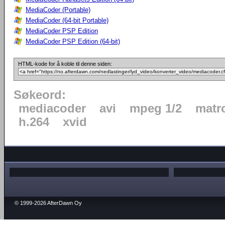
MediaCoder (Portable)
MediaCoder (64-bit Portable)
MediaCoder PSP Edition
MediaCoder PSP Edition (64-bit)
HTML-kode for å koble til denne siden:
Søkeord:
mediacoder
avi
mpeg 1/2
matr
h.264
xvid
© 1999-2026 AfterDawn Oy