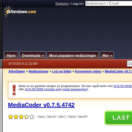
Registrer
|
Logg inn:
Hjem
Downloads
Mest populære nedlastinger
Mer
8/7/2026 9:11:32 AM
AfterDawn
>
Nedlastinger
>
Lyd og bilde
>
Konvertere video
>
MediaCoder v0.7.
Dette er en gammel versjon av programvaren. Du kan også laste ned
v0.8.55.5938 (
eller
v0.8.29.5599 (update only) (siste betaversjon)
.
MediaCoder v0.7.5.4742
LAST
Vista / Win10 / Win7 / Win8 / WinXP