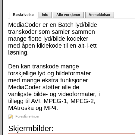
Beskrivelse
Info
Alle versjoner
Anmeldelser
MediaCoder er en Batch lyd/bilde
transkoder som samler sammen
mange flotte lyd/bilde kodeker
med åpen kildekode til en alt-i-ett
løsning.
Den kan transkode mange
forskjellige lyd og bildeformater
med mange ekstra funksjoner.
MediaCoder støtter alle de
vanligste bilde- og videoformater, i
tillegg til AVI, MPEG-1, MPEG-2,
MAtroska og MP4.
Foreslå rettinger
Skjermbilder: