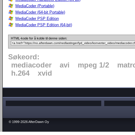
MediaCoder (Portable)
MediaCoder (64-bit Portable)
MediaCoder PSP Edition
MediaCoder PSP Edition (64-bit)
HTML-kode for å koble til denne siden:
Søkeord:
mediacoder
avi
mpeg 1/2
matr
h.264
xvid
© 1999-2026 AfterDawn Oy