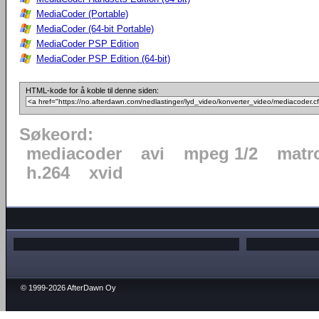
MediaCoder (Portable)
MediaCoder (64-bit Portable)
MediaCoder PSP Edition
MediaCoder PSP Edition (64-bit)
HTML-kode for å koble til denne siden:
Søkeord:
mediacoder
avi
mpeg 1/2
matr
h.264
xvid
© 1999-2026 AfterDawn Oy