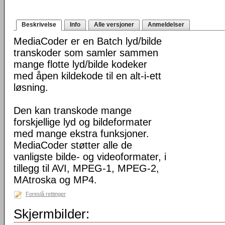
Beskrivelse
Info
Alle versjoner
Anmeldelser
MediaCoder er en Batch lyd/bilde
transkoder som samler sammen
mange flotte lyd/bilde kodeker
med åpen kildekode til en alt-i-ett
løsning.
Den kan transkode mange
forskjellige lyd og bildeformater
med mange ekstra funksjoner.
MediaCoder støtter alle de
vanligste bilde- og videoformater, i
tillegg til AVI, MPEG-1, MPEG-2,
MAtroska og MP4.
Foreslå rettinger
Skjermbilder: