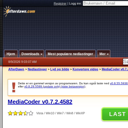
Registrer
|
Logg inn:
Hjem
Downloads
Mest populære nedlastinger
Mer
8/9/2026 9:03:07 AM
AfterDawn
>
Nedlastinger
>
Lyd og bilde
>
Konvertere video
>
MediaCoder v0.7.
Dette er en gammel versjon av programvaren. Du kan også laste ned
v0.8.55.5938 (
eller
v0.8.29.5599 (update only) (siste betaversjon)
.
MediaCoder v0.7.2.4582
LAST
Vista / Win10 / Win7 / Win8 / WinXP