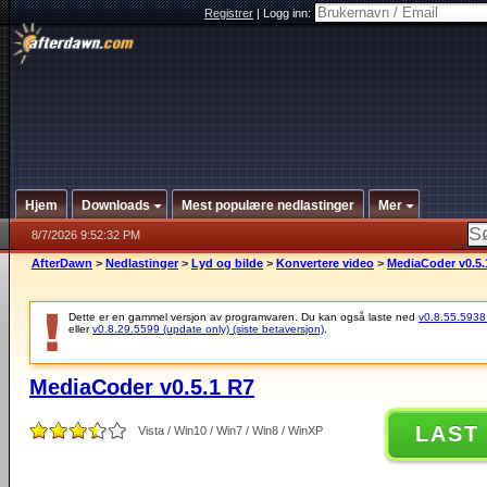
Registrer
|
Logg inn:
Hjem
Downloads
Mest populære nedlastinger
Mer
8/7/2026 9:52:32 PM
AfterDawn
>
Nedlastinger
>
Lyd og bilde
>
Konvertere video
>
MediaCoder v0.5.
Dette er en gammel versjon av programvaren. Du kan også laste ned
v0.8.55.5938 (
eller
v0.8.29.5599 (update only) (siste betaversjon)
.
MediaCoder v0.5.1 R7
LAST
Vista / Win10 / Win7 / Win8 / WinXP