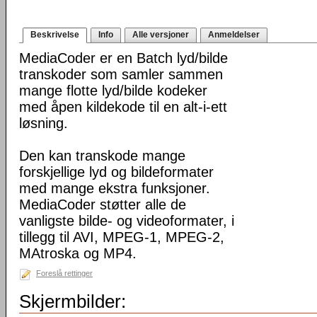
Beskrivelse
Info
Alle versjoner
Anmeldelser
MediaCoder er en Batch lyd/bilde
transkoder som samler sammen
mange flotte lyd/bilde kodeker
med åpen kildekode til en alt-i-ett
løsning.
Den kan transkode mange
forskjellige lyd og bildeformater
med mange ekstra funksjoner.
MediaCoder støtter alle de
vanligste bilde- og videoformater, i
tillegg til AVI, MPEG-1, MPEG-2,
MAtroska og MP4.
Foreslå rettinger
Skjermbilder: