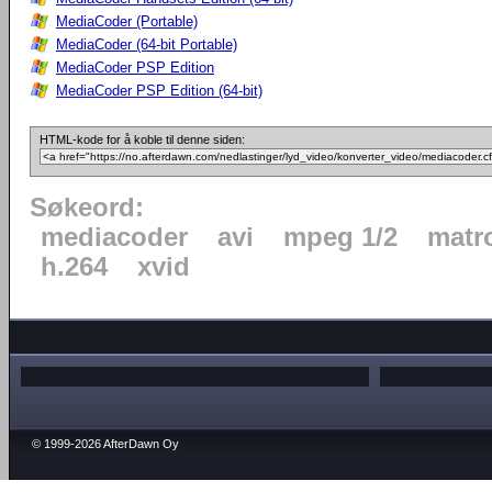
MediaCoder (Portable)
MediaCoder (64-bit Portable)
MediaCoder PSP Edition
MediaCoder PSP Edition (64-bit)
HTML-kode for å koble til denne siden:
Søkeord:
mediacoder
avi
mpeg 1/2
matr
h.264
xvid
© 1999-2026 AfterDawn Oy