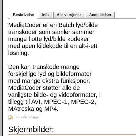
Beskrivelse
Info
Alle versjoner
Anmeldelser
MediaCoder er en Batch lyd/bilde
transkoder som samler sammen
mange flotte lyd/bilde kodeker
med åpen kildekode til en alt-i-ett
løsning.
Den kan transkode mange
forskjellige lyd og bildeformater
med mange ekstra funksjoner.
MediaCoder støtter alle de
vanligste bilde- og videoformater, i
tillegg til AVI, MPEG-1, MPEG-2,
MAtroska og MP4.
Foreslå rettinger
Skjermbilder: