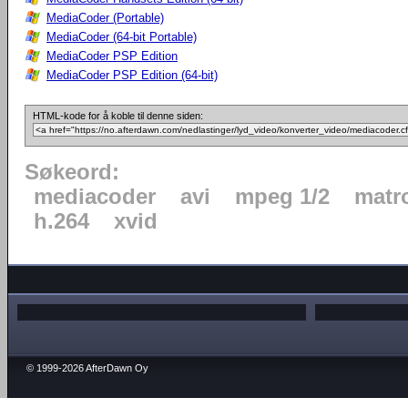
MediaCoder (Portable)
MediaCoder (64-bit Portable)
MediaCoder PSP Edition
MediaCoder PSP Edition (64-bit)
HTML-kode for å koble til denne siden:
Søkeord:
mediacoder
avi
mpeg 1/2
matr
h.264
xvid
© 1999-2026 AfterDawn Oy