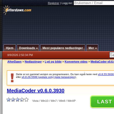
Registrer
|
Logg inn:
Hjem
Downloads
Mest populære nedlastinger
Mer
8/9/2026 2:50:34 PM
AfterDawn
>
Nedlastinger
>
Lyd og bilde
>
Konvertere video
>
MediaCoder v0.6.
Dette er en gammel versjon av programvaren. Du kan også laste ned
v0.8.55.5938 (
eller
v0.8.29.5599 (update only) (siste betaversjon)
.
MediaCoder v0.6.0.3930
LAST
Vista / Win10 / Win7 / Win8 / WinXP