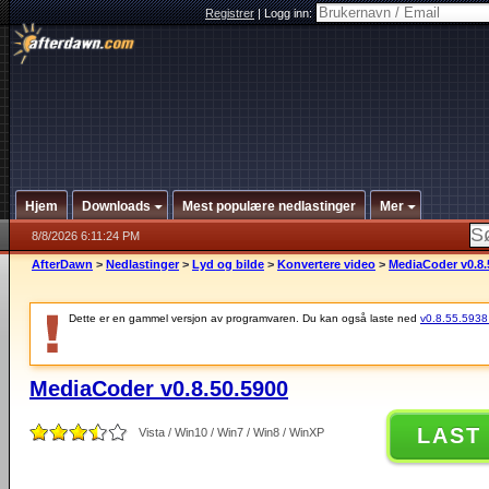
Registrer
|
Logg inn:
Hjem
Downloads
Mest populære nedlastinger
Mer
8/8/2026 6:11:24 PM
AfterDawn
>
Nedlastinger
>
Lyd og bilde
>
Konvertere video
>
MediaCoder v0.8.
Dette er en gammel versjon av programvaren. Du kan også laste ned
v0.8.55.5938 (
MediaCoder v0.8.50.5900
LAST
Vista / Win10 / Win7 / Win8 / WinXP