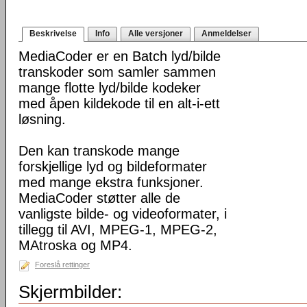
Beskrivelse
Info
Alle versjoner
Anmeldelser
MediaCoder er en Batch lyd/bilde
transkoder som samler sammen
mange flotte lyd/bilde kodeker
med åpen kildekode til en alt-i-ett
løsning.
Den kan transkode mange
forskjellige lyd og bildeformater
med mange ekstra funksjoner.
MediaCoder støtter alle de
vanligste bilde- og videoformater, i
tillegg til AVI, MPEG-1, MPEG-2,
MAtroska og MP4.
Foreslå rettinger
Skjermbilder: