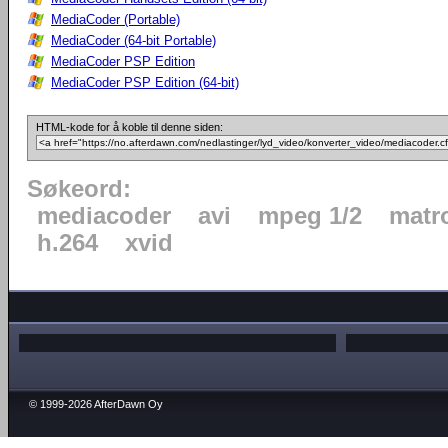
MediaCoder (Portable)
MediaCoder (64-bit Portable)
MediaCoder PSP Edition
MediaCoder PSP Edition (64-bit)
HTML-kode for å koble til denne siden:
Søkeord:
mediacoder
avi
mpeg 1/2
matr
h.264
xvid
© 1999-2026 AfterDawn Oy