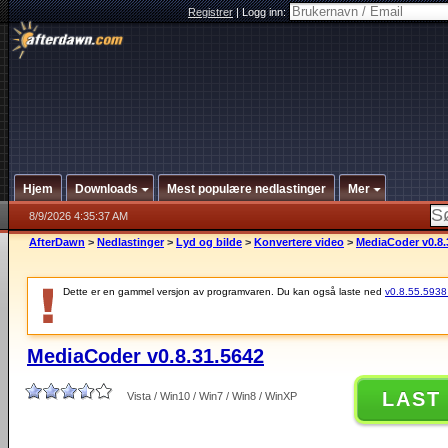
Registrer
|
Logg inn:
Hjem
Downloads
Mest populære nedlastinger
Mer
8/9/2026 4:35:37 AM
AfterDawn
>
Nedlastinger
>
Lyd og bilde
>
Konvertere video
>
MediaCoder v0.8.
Dette er en gammel versjon av programvaren. Du kan også laste ned
v0.8.55.5938 (
MediaCoder v0.8.31.5642
LAST
Vista / Win10 / Win7 / Win8 / WinXP