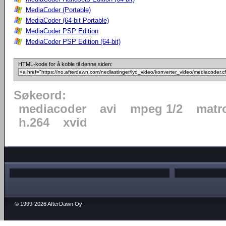
MediaCoder (Portable)
MediaCoder (64-bit Portable)
MediaCoder PSP Edition
MediaCoder PSP Edition (64-bit)
HTML-kode for å koble til denne siden:
Søkeord:
mediacoder
avi
mpeg 1/2
matr
h.264
xvid
© 1999-2026 AfterDawn Oy