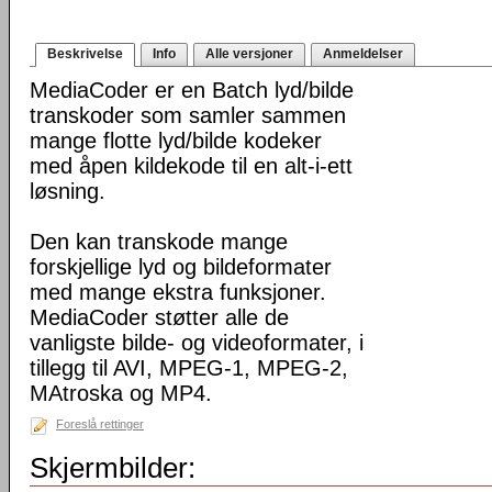
Beskrivelse
Info
Alle versjoner
Anmeldelser
MediaCoder er en Batch lyd/bilde
transkoder som samler sammen
mange flotte lyd/bilde kodeker
med åpen kildekode til en alt-i-ett
løsning.
Den kan transkode mange
forskjellige lyd og bildeformater
med mange ekstra funksjoner.
MediaCoder støtter alle de
vanligste bilde- og videoformater, i
tillegg til AVI, MPEG-1, MPEG-2,
MAtroska og MP4.
Foreslå rettinger
Skjermbilder: