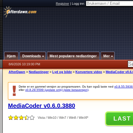
Registrer
|
Logg inn:
Hjem
Downloads
Mest populære nedlastinger
Mer
8/6/2026 10:19:00 PM
AfterDawn
>
Nedlastinger
>
Lyd og bilde
>
Konvertere video
>
MediaCoder v0.6.
Dette er en gammel versjon av programvaren. Du kan også laste ned
v0.8.55.5938 (
eller
v0.8.29.5599 (update only) (siste betaversjon)
.
MediaCoder v0.6.0.3880
LAST
Vista / Win10 / Win7 / Win8 / WinXP