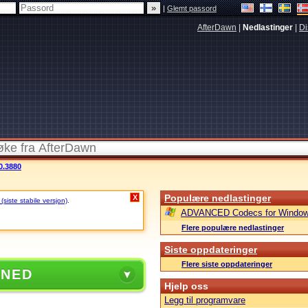
|
Glemt passord
AfterDawn
|
Nedlastinger
|
Di
0.3880
Populære nedlastinger
X
siste stabile versjon)
.
ADVANCED Codecs for Window
Flere populære nedlastinger
Siste oppdateringer
Flere siste oppdateringer
 NED
Hjelp oss
Legg til programvare