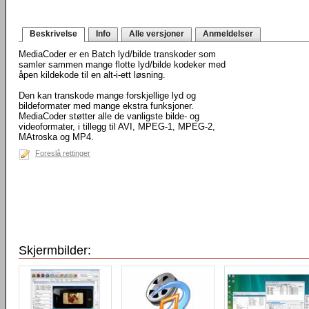
Beskrivelse
Info
Alle versjoner
Anmeldelser
MediaCoder er en Batch lyd/bilde transkoder som
samler sammen mange flotte lyd/bilde kodeker med
åpen kildekode til en alt-i-ett løsning.
Den kan transkode mange forskjellige lyd og
bildeformater med mange ekstra funksjoner.
MediaCoder støtter alle de vanligste bilde- og
videoformater, i tillegg til AVI, MPEG-1, MPEG-2,
MAtroska og MP4.
Foreslå rettinger
Skjermbilder: