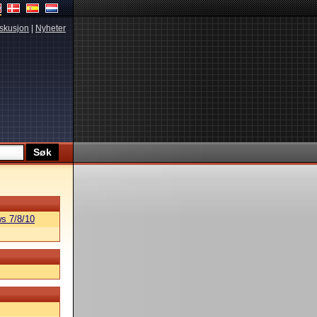
skusjon
|
Nyheter
s 7/8/10