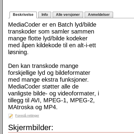
Beskrivelse
Info
Alle versjoner
Anmeldelser
MediaCoder er en Batch lyd/bilde
transkoder som samler sammen
mange flotte lyd/bilde kodeker
med åpen kildekode til en alt-i-ett
løsning.
Den kan transkode mange
forskjellige lyd og bildeformater
med mange ekstra funksjoner.
MediaCoder støtter alle de
vanligste bilde- og videoformater, i
tillegg til AVI, MPEG-1, MPEG-2,
MAtroska og MP4.
Foreslå rettinger
Skjermbilder: