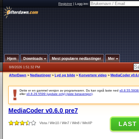
Registrer
|
Logg inn:
Hjem
Downloads
Mest populære nedlastinger
Mer
8/8/2026 1:51:32 PM
AfterDawn
>
Nedlastinger
>
Lyd og bilde
>
Konvertere video
>
MediaCoder v0.6.
Dette er en gammel versjon av programvaren. Du kan også laste ned
v0.8.55.5938 (
eller
v0.8.29.5599 (update only) (siste betaversjon)
.
MediaCoder v0.6.0 pre7
LAST
Vista / Win10 / Win7 / Win8 / WinXP