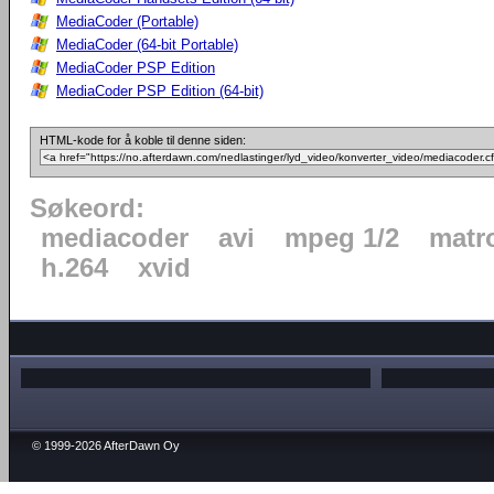
MediaCoder (Portable)
MediaCoder (64-bit Portable)
MediaCoder PSP Edition
MediaCoder PSP Edition (64-bit)
HTML-kode for å koble til denne siden:
Søkeord:
mediacoder
avi
mpeg 1/2
matr
h.264
xvid
© 1999-2026 AfterDawn Oy