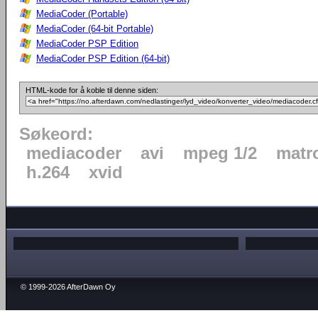
MediaCoder (Portable)
MediaCoder (64-bit Portable)
MediaCoder PSP Edition
MediaCoder PSP Edition (64-bit)
HTML-kode for å koble til denne siden:
Søkeord:
mediacoder
avi
mpeg 1/2
matr
h.264
xvid
© 1999-2026 AfterDawn Oy