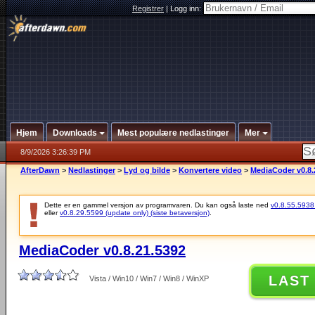
Registrer
|
Logg inn:
Hjem
Downloads
Mest populære nedlastinger
Mer
8/9/2026 3:26:39 PM
AfterDawn
>
Nedlastinger
>
Lyd og bilde
>
Konvertere video
>
MediaCoder v0.8.
Dette er en gammel versjon av programvaren. Du kan også laste ned
v0.8.55.5938 (
eller
v0.8.29.5599 (update only) (siste betaversjon)
.
MediaCoder v0.8.21.5392
LAST
Vista / Win10 / Win7 / Win8 / WinXP