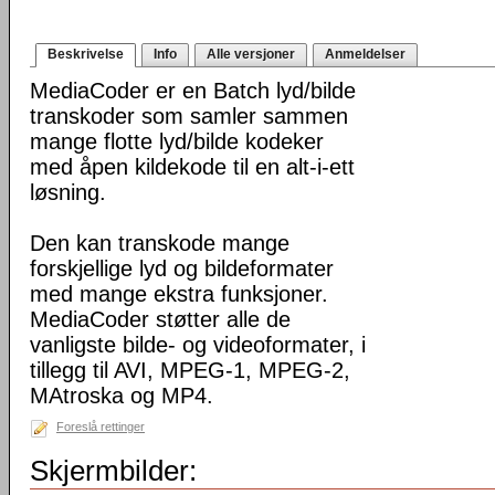
Beskrivelse
Info
Alle versjoner
Anmeldelser
MediaCoder er en Batch lyd/bilde
transkoder som samler sammen
mange flotte lyd/bilde kodeker
med åpen kildekode til en alt-i-ett
løsning.
Den kan transkode mange
forskjellige lyd og bildeformater
med mange ekstra funksjoner.
MediaCoder støtter alle de
vanligste bilde- og videoformater, i
tillegg til AVI, MPEG-1, MPEG-2,
MAtroska og MP4.
Foreslå rettinger
Skjermbilder: