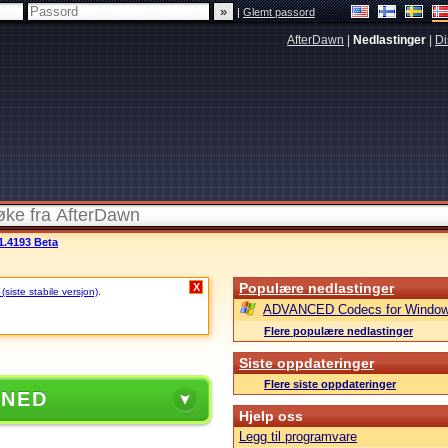
|
Glemt passord
AfterDawn
|
Nedlastinger
|
Di
1.4193 Beta
Populære nedlastinger
X
siste stabile versjon)
.
ADVANCED Codecs for Window
Flere populære nedlastinger
Siste oppdateringer
Flere siste oppdateringer
 NED
Hjelp oss
Legg til programvare