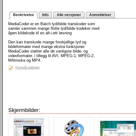
Beskrivelse
Info
Alle versjoner
Anmeldelser
MediaCoder er en Batch lyd/bilde transkoder som
samler sammen mange flotte lyd/bilde kodeker med
åpen kildekode til en alt-i-ett løsning.
Den kan transkode mange forskjellige lyd og
bildeformater med mange ekstra funksjoner.
MediaCoder støtter alle de vanligste bilde- og
videoformater, i tillegg til AVI, MPEG-1, MPEG-2,
MAtroska og MP4.
Foreslå rettinger
Skjermbilder: