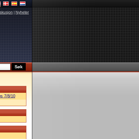
skusjon
|
Nyheter
s 7/8/10