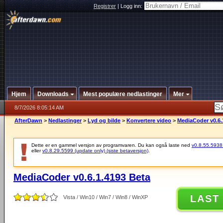
Registrer
|
Logg inn:
Hjem
Downloads
Mest populære nedlastinger
Mer
8/7/2026 8:05:14 AM
AfterDawn
>
Nedlastinger
>
Lyd og bilde
>
Konvertere video
>
MediaCoder v0.6.
Dette er en gammel versjon av programvaren. Du kan også laste ned
v0.8.55.5938 (
eller
v0.8.29.5599 (update only) (siste betaversjon)
.
MediaCoder v0.6.1.4193 Beta
LAST
Vista / Win10 / Win7 / Win8 / WinXP