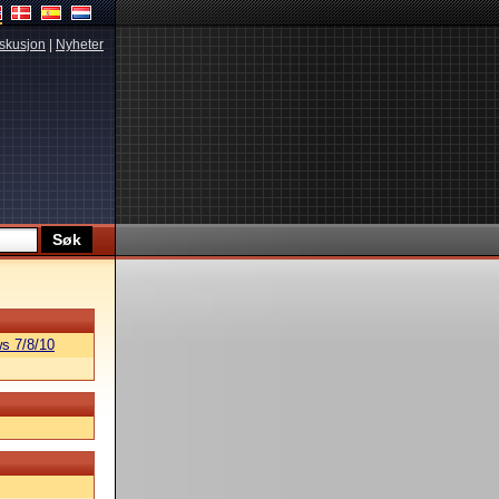
skusjon
|
Nyheter
s 7/8/10