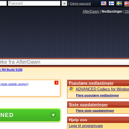
|
Glemt passord
AfterDawn
|
Nedlastinger
|
Di
 R9 Build 5190
Populære nedlastinger
X
siste stabile versjon)
.
ADVANCED Codecs for Window
Flere populære nedlastinger
Siste oppdateringer
Flere siste oppdateringer
 NED
Hjelp oss
Legg til programvare