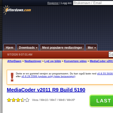
Registrer
|
Logg inn:
Hjem
Downloads
Mest populære nedlastinger
Mer
8/7/2026 9:07:01 AM
AfterDawn
>
Nedlastinger
>
Lyd og bilde
>
Konvertere video
>
MediaCoder v2011
Dette er en gammel versjon av programvaren. Du kan også laste ned
v0.8.55.5938 (
eller
v0.8.29.5599 (update only) (siste betaversjon)
.
MediaCoder v2011 R9 Build 5190
LAST
Vista / Win10 / Win7 / Win8 / WinXP