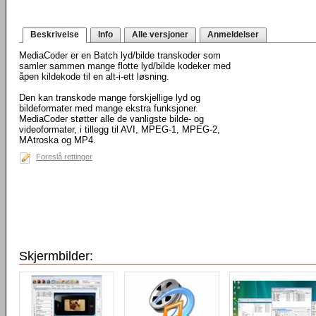
Beskrivelse
Info
Alle versjoner
Anmeldelser
MediaCoder er en Batch lyd/bilde transkoder som
samler sammen mange flotte lyd/bilde kodeker med
åpen kildekode til en alt-i-ett løsning.
Den kan transkode mange forskjellige lyd og
bildeformater med mange ekstra funksjoner.
MediaCoder støtter alle de vanligste bilde- og
videoformater, i tillegg til AVI, MPEG-1, MPEG-2,
MAtroska og MP4.
Foreslå rettinger
Skjermbilder: