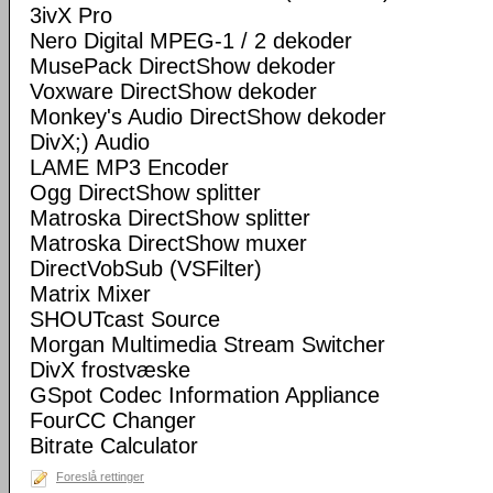
3ivX Pro
Nero Digital MPEG-1 / 2 dekoder
MusePack DirectShow dekoder
Voxware DirectShow dekoder
Monkey's Audio DirectShow dekoder
DivX;) Audio
LAME MP3 Encoder
Ogg DirectShow splitter
Matroska DirectShow splitter
Matroska DirectShow muxer
DirectVobSub (VSFilter)
Matrix Mixer
SHOUTcast Source
Morgan Multimedia Stream Switcher
DivX frostvæske
GSpot Codec Information Appliance
FourCC Changer
Bitrate Calculator
Foreslå rettinger