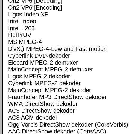
On2 VP6 [Decoding]
On2 VP6 [Encoding]
Ligos Indeo XP
Intel Indeo
Intel I.263
HuffYUV
MS MPEG-4
DivX;) MPEG-4-Low and Fast motion
Cyberlink DVD-dekoder
Elecard MPEG-2 demuxer
MainConcept MPEG-2 demuxer
Ligos MPEG-2 dekoder
Cyberlink MPEG-2 dekoder
MainConcept MPEG-2 dekoder
Fraunhofer MP3 DirectShow dekoder
WMA DirectShow dekoder
AC3 DirectShow dekoder
AC3 ACM dekoder
Ogg Vorbis DirectShow dekoder (CoreVorbis)
AAC DirectShow dekoder (CoreAAC)