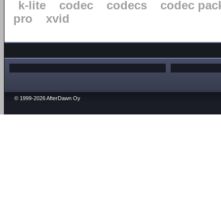
k-lite
codec
codecs
codec pac
pro
xvid
© 1999-2026 AfterDawn Oy