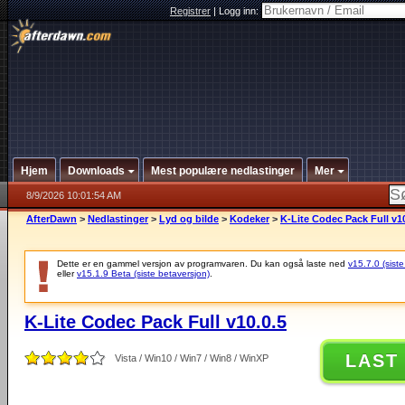
Registrer
|
Logg inn:
Hjem
Downloads
Mest populære nedlastinger
Mer
8/9/2026 10:01:54 AM
AfterDawn
>
Nedlastinger
>
Lyd og bilde
>
Kodeker
>
K-Lite Codec Pack Full v10
Dette er en gammel versjon av programvaren. Du kan også laste ned
v15.7.0 (siste
eller
v15.1.9 Beta (siste betaversjon)
.
K-Lite Codec Pack Full v10.0.5
LAST
Vista / Win10 / Win7 / Win8 / WinXP