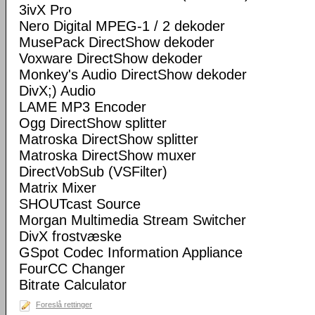
3ivX Pro
Nero Digital MPEG-1 / 2 dekoder
MusePack DirectShow dekoder
Voxware DirectShow dekoder
Monkey's Audio DirectShow dekoder
DivX;) Audio
LAME MP3 Encoder
Ogg DirectShow splitter
Matroska DirectShow splitter
Matroska DirectShow muxer
DirectVobSub (VSFilter)
Matrix Mixer
SHOUTcast Source
Morgan Multimedia Stream Switcher
DivX frostvæske
GSpot Codec Information Appliance
FourCC Changer
Bitrate Calculator
Foreslå rettinger