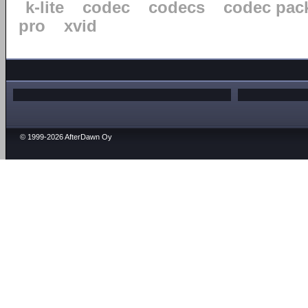
k-lite
codec
codecs
codec pac
pro
xvid
© 1999-2026 AfterDawn Oy