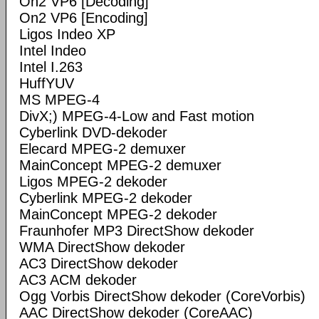
On2 VP6 [Decoding]
On2 VP6 [Encoding]
Ligos Indeo XP
Intel Indeo
Intel I.263
HuffYUV
MS MPEG-4
DivX;) MPEG-4-Low and Fast motion
Cyberlink DVD-dekoder
Elecard MPEG-2 demuxer
MainConcept MPEG-2 demuxer
Ligos MPEG-2 dekoder
Cyberlink MPEG-2 dekoder
MainConcept MPEG-2 dekoder
Fraunhofer MP3 DirectShow dekoder
WMA DirectShow dekoder
AC3 DirectShow dekoder
AC3 ACM dekoder
Ogg Vorbis DirectShow dekoder (CoreVorbis)
AAC DirectShow dekoder (CoreAAC)