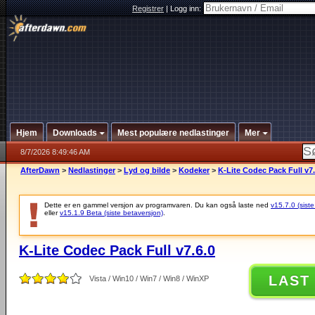
Registrer
|
Logg inn:
Hjem
Downloads
Mest populære nedlastinger
Mer
8/7/2026 8:49:46 AM
AfterDawn
>
Nedlastinger
>
Lyd og bilde
>
Kodeker
>
K-Lite Codec Pack Full v7.
Dette er en gammel versjon av programvaren. Du kan også laste ned
v15.7.0 (siste
eller
v15.1.9 Beta (siste betaversjon)
.
K-Lite Codec Pack Full v7.6.0
LAST
Vista / Win10 / Win7 / Win8 / WinXP