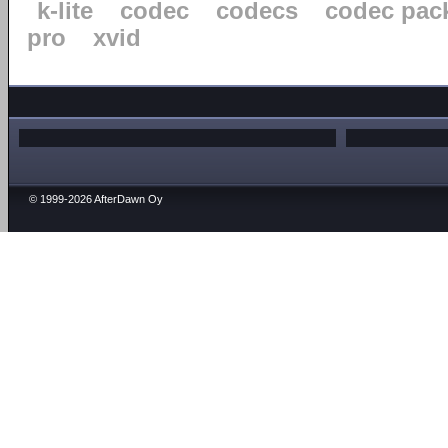
k-lite
codec
codecs
codec pac
pro
xvid
© 1999-2026 AfterDawn Oy