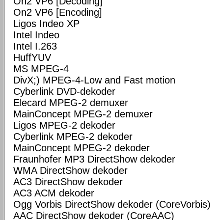
On2 VP6 [Decoding]
On2 VP6 [Encoding]
Ligos Indeo XP
Intel Indeo
Intel I.263
HuffYUV
MS MPEG-4
DivX;) MPEG-4-Low and Fast motion
Cyberlink DVD-dekoder
Elecard MPEG-2 demuxer
MainConcept MPEG-2 demuxer
Ligos MPEG-2 dekoder
Cyberlink MPEG-2 dekoder
MainConcept MPEG-2 dekoder
Fraunhofer MP3 DirectShow dekoder
WMA DirectShow dekoder
AC3 DirectShow dekoder
AC3 ACM dekoder
Ogg Vorbis DirectShow dekoder (CoreVorbis)
AAC DirectShow dekoder (CoreAAC)