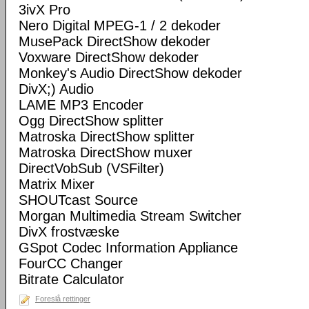
3ivX Pro
Nero Digital MPEG-1 / 2 dekoder
MusePack DirectShow dekoder
Voxware DirectShow dekoder
Monkey's Audio DirectShow dekoder
DivX;) Audio
LAME MP3 Encoder
Ogg DirectShow splitter
Matroska DirectShow splitter
Matroska DirectShow muxer
DirectVobSub (VSFilter)
Matrix Mixer
SHOUTcast Source
Morgan Multimedia Stream Switcher
DivX frostvæske
GSpot Codec Information Appliance
FourCC Changer
Bitrate Calculator
Foreslå rettinger