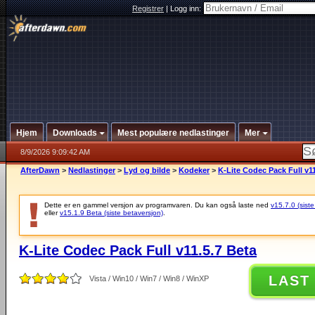
Registrer
|
Logg inn:
Hjem
Downloads
Mest populære nedlastinger
Mer
8/9/2026 9:09:42 AM
AfterDawn
>
Nedlastinger
>
Lyd og bilde
>
Kodeker
>
K-Lite Codec Pack Full v11
Dette er en gammel versjon av programvaren. Du kan også laste ned
v15.7.0 (siste
eller
v15.1.9 Beta (siste betaversjon)
.
K-Lite Codec Pack Full v11.5.7 Beta
LAST
Vista / Win10 / Win7 / Win8 / WinXP