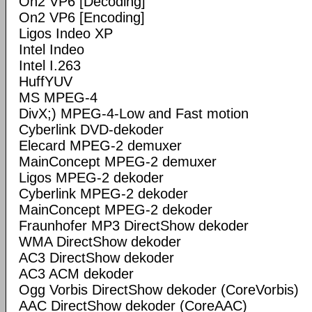
On2 VP6 [Decoding]
On2 VP6 [Encoding]
Ligos Indeo XP
Intel Indeo
Intel I.263
HuffYUV
MS MPEG-4
DivX;) MPEG-4-Low and Fast motion
Cyberlink DVD-dekoder
Elecard MPEG-2 demuxer
MainConcept MPEG-2 demuxer
Ligos MPEG-2 dekoder
Cyberlink MPEG-2 dekoder
MainConcept MPEG-2 dekoder
Fraunhofer MP3 DirectShow dekoder
WMA DirectShow dekoder
AC3 DirectShow dekoder
AC3 ACM dekoder
Ogg Vorbis DirectShow dekoder (CoreVorbis)
AAC DirectShow dekoder (CoreAAC)