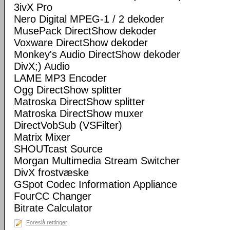
3ivX Pro
Nero Digital MPEG-1 / 2 dekoder
MusePack DirectShow dekoder
Voxware DirectShow dekoder
Monkey's Audio DirectShow dekoder
DivX;) Audio
LAME MP3 Encoder
Ogg DirectShow splitter
Matroska DirectShow splitter
Matroska DirectShow muxer
DirectVobSub (VSFilter)
Matrix Mixer
SHOUTcast Source
Morgan Multimedia Stream Switcher
DivX frostvæske
GSpot Codec Information Appliance
FourCC Changer
Bitrate Calculator
Foreslå rettinger