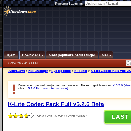
Registrer
|
Logg inn:
Hjem
Downloads
Mest populære nedlastinger
Mer
8/9/2026 2:41:41 PM
AfterDawn
>
Nedlastinger
>
Lyd og bilde
>
Kodeker
>
K-Lite Codec Pack Full v5.
Dette er en gammel versjon av programvaren. Du kan også laste ned
v15.7.0 (siste
eller
v15.1.9 Beta (siste betaversjon)
.
K-Lite Codec Pack Full v5.2.6 Beta
LAST
Vista / Win10 / Win7 / Win8 / WinXP