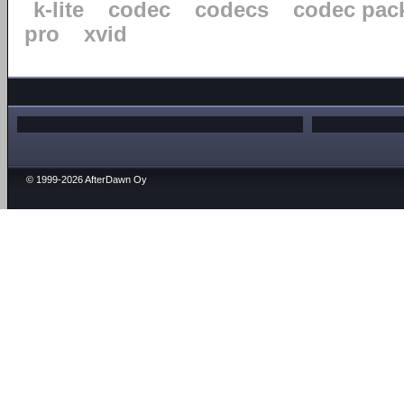
k-lite
codec
codecs
codec pac
pro
xvid
© 1999-2026 AfterDawn Oy