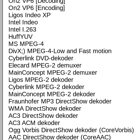
On2 VP6 [Decoding]
On2 VP6 [Encoding]
Ligos Indeo XP
Intel Indeo
Intel I.263
HuffYUV
MS MPEG-4
DivX;) MPEG-4-Low and Fast motion
Cyberlink DVD-dekoder
Elecard MPEG-2 demuxer
MainConcept MPEG-2 demuxer
Ligos MPEG-2 dekoder
Cyberlink MPEG-2 dekoder
MainConcept MPEG-2 dekoder
Fraunhofer MP3 DirectShow dekoder
WMA DirectShow dekoder
AC3 DirectShow dekoder
AC3 ACM dekoder
Ogg Vorbis DirectShow dekoder (CoreVorbis)
AAC DirectShow dekoder (CoreAAC)