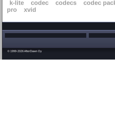
k-lite
codec
codecs
codec pac
pro
xvid
© 1999-2026 AfterDawn Oy