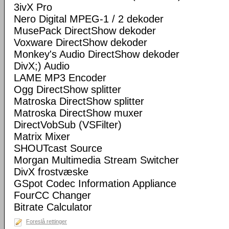
3ivX Pro
Nero Digital MPEG-1 / 2 dekoder
MusePack DirectShow dekoder
Voxware DirectShow dekoder
Monkey's Audio DirectShow dekoder
DivX;) Audio
LAME MP3 Encoder
Ogg DirectShow splitter
Matroska DirectShow splitter
Matroska DirectShow muxer
DirectVobSub (VSFilter)
Matrix Mixer
SHOUTcast Source
Morgan Multimedia Stream Switcher
DivX frostvæske
GSpot Codec Information Appliance
FourCC Changer
Bitrate Calculator
Foreslå rettinger