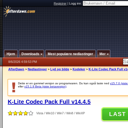
Registrer
|
Logg inn:
Hjem
Downloads
Mest populære nedlastinger
Mer
8/6/2026 4:59:53 PM
AfterDawn
>
Nedlastinger
>
Lyd og bilde
>
Kodeker
>
K-Lite Codec Pack Full v14
Dette er en gammel versjon av programvaren. Du kan også laste ned
v15.7.0 (siste
eller
v15.1.9 Beta (siste betaversjon)
.
K-Lite Codec Pack Full v14.4.5
LAST
Vista / Win10 / Win7 / Win8 / WinXP