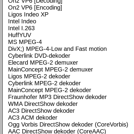
On2 VP6 [Decoding]
On2 VP6 [Encoding]
Ligos Indeo XP
Intel Indeo
Intel I.263
HuffYUV
MS MPEG-4
DivX;) MPEG-4-Low and Fast motion
Cyberlink DVD-dekoder
Elecard MPEG-2 demuxer
MainConcept MPEG-2 demuxer
Ligos MPEG-2 dekoder
Cyberlink MPEG-2 dekoder
MainConcept MPEG-2 dekoder
Fraunhofer MP3 DirectShow dekoder
WMA DirectShow dekoder
AC3 DirectShow dekoder
AC3 ACM dekoder
Ogg Vorbis DirectShow dekoder (CoreVorbis)
AAC DirectShow dekoder (CoreAAC)