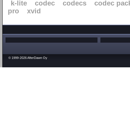
k-lite
codec
codecs
codec pac
pro
xvid
© 1999-2026 AfterDawn Oy