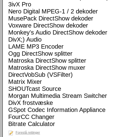
3ivX Pro
Nero Digital MPEG-1 / 2 dekoder
MusePack DirectShow dekoder
Voxware DirectShow dekoder
Monkey's Audio DirectShow dekoder
DivX;) Audio
LAME MP3 Encoder
Ogg DirectShow splitter
Matroska DirectShow splitter
Matroska DirectShow muxer
DirectVobSub (VSFilter)
Matrix Mixer
SHOUTcast Source
Morgan Multimedia Stream Switcher
DivX frostvæske
GSpot Codec Information Appliance
FourCC Changer
Bitrate Calculator
Foreslå rettinger