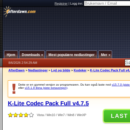
Registrer
|
Logg inn:
Hjem
Downloads
Mest populære nedlastinger
Mer
8/6/2026 2:54:29 AM
AfterDawn
>
Nedlastinger
>
Lyd og bilde
>
Kodeker
>
K-Lite Codec Pack Full v4.
Dette er en gammel versjon av programvaren. Du kan også laste ned
v15.7.0 (siste
eller
v15.1.9 Beta (siste betaversjon)
.
K-Lite Codec Pack Full v4.7.5
LAST
Vista / Win10 / Win7 / Win8 / WinXP