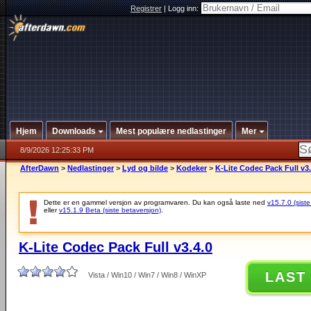
Registrer
|
Logg inn:
Hjem
Downloads
Mest populære nedlastinger
Mer
8/9/2026 12:25:33 PM
AfterDawn
>
Nedlastinger
>
Lyd og bilde
>
Kodeker
>
K-Lite Codec Pack Full v3.
Dette er en gammel versjon av programvaren. Du kan også laste ned
v15.7.0 (siste
eller
v15.1.9 Beta (siste betaversjon)
.
K-Lite Codec Pack Full v3.4.0
LAST
Vista / Win10 / Win7 / Win8 / WinXP