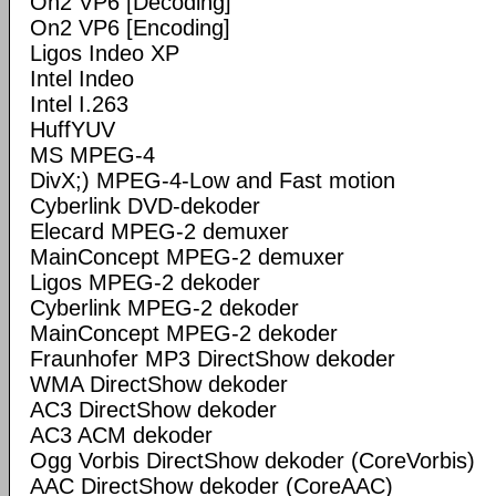
On2 VP6 [Decoding]
On2 VP6 [Encoding]
Ligos Indeo XP
Intel Indeo
Intel I.263
HuffYUV
MS MPEG-4
DivX;) MPEG-4-Low and Fast motion
Cyberlink DVD-dekoder
Elecard MPEG-2 demuxer
MainConcept MPEG-2 demuxer
Ligos MPEG-2 dekoder
Cyberlink MPEG-2 dekoder
MainConcept MPEG-2 dekoder
Fraunhofer MP3 DirectShow dekoder
WMA DirectShow dekoder
AC3 DirectShow dekoder
AC3 ACM dekoder
Ogg Vorbis DirectShow dekoder (CoreVorbis)
AAC DirectShow dekoder (CoreAAC)