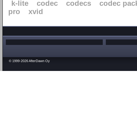
k-lite
codec
codecs
codec pac
pro
xvid
© 1999-2026 AfterDawn Oy