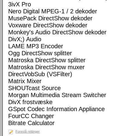
3ivX Pro
Nero Digital MPEG-1 / 2 dekoder
MusePack DirectShow dekoder
Voxware DirectShow dekoder
Monkey's Audio DirectShow dekoder
DivX;) Audio
LAME MP3 Encoder
Ogg DirectShow splitter
Matroska DirectShow splitter
Matroska DirectShow muxer
DirectVobSub (VSFilter)
Matrix Mixer
SHOUTcast Source
Morgan Multimedia Stream Switcher
DivX frostvæske
GSpot Codec Information Appliance
FourCC Changer
Bitrate Calculator
Foreslå rettinger