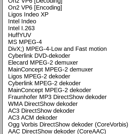
On2 VP6 [Decoding]
On2 VP6 [Encoding]
Ligos Indeo XP
Intel Indeo
Intel I.263
HuffYUV
MS MPEG-4
DivX;) MPEG-4-Low and Fast motion
Cyberlink DVD-dekoder
Elecard MPEG-2 demuxer
MainConcept MPEG-2 demuxer
Ligos MPEG-2 dekoder
Cyberlink MPEG-2 dekoder
MainConcept MPEG-2 dekoder
Fraunhofer MP3 DirectShow dekoder
WMA DirectShow dekoder
AC3 DirectShow dekoder
AC3 ACM dekoder
Ogg Vorbis DirectShow dekoder (CoreVorbis)
AAC DirectShow dekoder (CoreAAC)