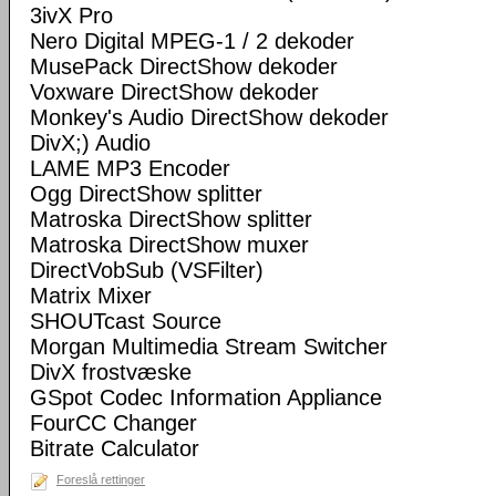
3ivX Pro
Nero Digital MPEG-1 / 2 dekoder
MusePack DirectShow dekoder
Voxware DirectShow dekoder
Monkey's Audio DirectShow dekoder
DivX;) Audio
LAME MP3 Encoder
Ogg DirectShow splitter
Matroska DirectShow splitter
Matroska DirectShow muxer
DirectVobSub (VSFilter)
Matrix Mixer
SHOUTcast Source
Morgan Multimedia Stream Switcher
DivX frostvæske
GSpot Codec Information Appliance
FourCC Changer
Bitrate Calculator
Foreslå rettinger