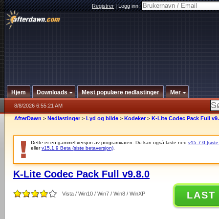
Registrer
|
Logg inn:
Hjem
Downloads
Mest populære nedlastinger
Mer
8/8/2026 6:55:21 AM
AfterDawn
>
Nedlastinger
>
Lyd og bilde
>
Kodeker
>
K-Lite Codec Pack Full v9.
Dette er en gammel versjon av programvaren. Du kan også laste ned
v15.7.0 (siste
eller
v15.1.9 Beta (siste betaversjon)
.
K-Lite Codec Pack Full v9.8.0
LAST
Vista / Win10 / Win7 / Win8 / WinXP