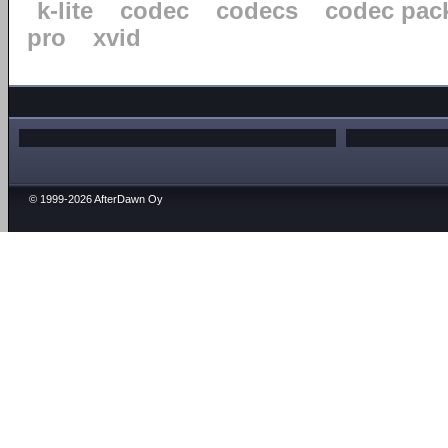
k-lite
codec
codecs
codec pac
pro
xvid
© 1999-2026 AfterDawn Oy