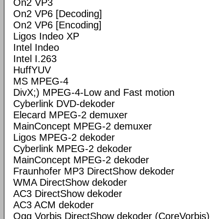
On2 VP3
On2 VP6 [Decoding]
On2 VP6 [Encoding]
Ligos Indeo XP
Intel Indeo
Intel I.263
HuffYUV
MS MPEG-4
DivX;) MPEG-4-Low and Fast motion
Cyberlink DVD-dekoder
Elecard MPEG-2 demuxer
MainConcept MPEG-2 demuxer
Ligos MPEG-2 dekoder
Cyberlink MPEG-2 dekoder
MainConcept MPEG-2 dekoder
Fraunhofer MP3 DirectShow dekoder
WMA DirectShow dekoder
AC3 DirectShow dekoder
AC3 ACM dekoder
Ogg Vorbis DirectShow dekoder (CoreVorbis)