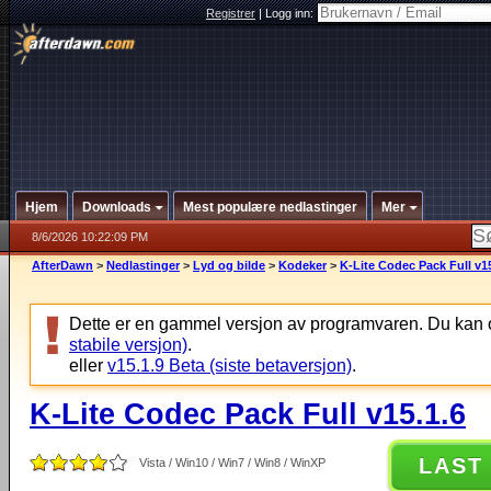
Registrer
|
Logg inn:
Hjem
Downloads
Mest populære nedlastinger
Mer
8/6/2026 10:22:09 PM
AfterDawn
>
Nedlastinger
>
Lyd og bilde
>
Kodeker
>
K-Lite Codec Pack Full v15
Dette er en gammel versjon av programvaren. Du kan 
stabile versjon)
.
eller
v15.1.9 Beta (siste betaversjon)
.
K-Lite Codec Pack Full v15.1.6
LAST
Vista / Win10 / Win7 / Win8 / WinXP