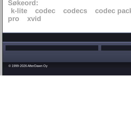
Søkeord:
k-lite
codec
codecs
codec pac
pro
xvid
© 1999-2026 AfterDawn Oy