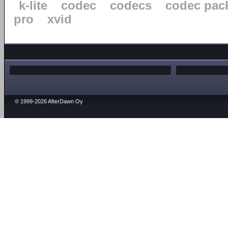
k-lite
codec
codecs
codec pac
pro
xvid
© 1999-2026 AfterDawn Oy