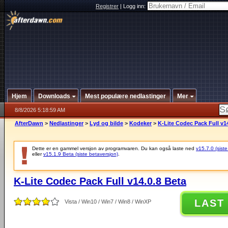
Registrer
|
Logg inn:
Hjem
Downloads
Mest populære nedlastinger
Mer
8/8/2026 5:18:59 AM
AfterDawn
>
Nedlastinger
>
Lyd og bilde
>
Kodeker
>
K-Lite Codec Pack Full v1
Dette er en gammel versjon av programvaren. Du kan også laste ned
v15.7.0 (siste
eller
v15.1.9 Beta (siste betaversjon)
.
K-Lite Codec Pack Full v14.0.8 Beta
LAST
Vista / Win10 / Win7 / Win8 / WinXP