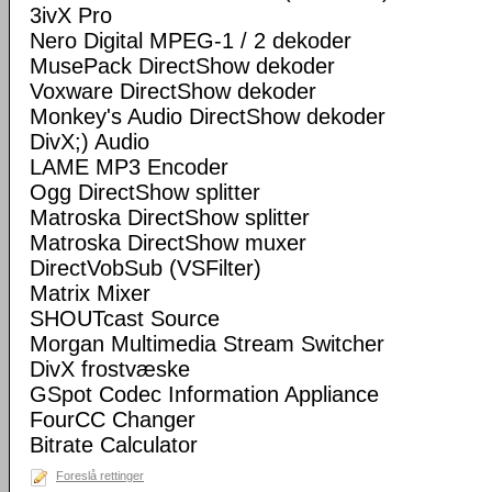
3ivX Pro
Nero Digital MPEG-1 / 2 dekoder
MusePack DirectShow dekoder
Voxware DirectShow dekoder
Monkey's Audio DirectShow dekoder
DivX;) Audio
LAME MP3 Encoder
Ogg DirectShow splitter
Matroska DirectShow splitter
Matroska DirectShow muxer
DirectVobSub (VSFilter)
Matrix Mixer
SHOUTcast Source
Morgan Multimedia Stream Switcher
DivX frostvæske
GSpot Codec Information Appliance
FourCC Changer
Bitrate Calculator
Foreslå rettinger