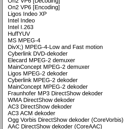
On2 VP6 [Decoding]
On2 VP6 [Encoding]
Ligos Indeo XP
Intel Indeo
Intel I.263
HuffYUV
MS MPEG-4
DivX;) MPEG-4-Low and Fast motion
Cyberlink DVD-dekoder
Elecard MPEG-2 demuxer
MainConcept MPEG-2 demuxer
Ligos MPEG-2 dekoder
Cyberlink MPEG-2 dekoder
MainConcept MPEG-2 dekoder
Fraunhofer MP3 DirectShow dekoder
WMA DirectShow dekoder
AC3 DirectShow dekoder
AC3 ACM dekoder
Ogg Vorbis DirectShow dekoder (CoreVorbis)
AAC DirectShow dekoder (CoreAAC)