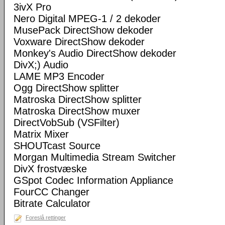
3ivX Pro
Nero Digital MPEG-1 / 2 dekoder
MusePack DirectShow dekoder
Voxware DirectShow dekoder
Monkey's Audio DirectShow dekoder
DivX;) Audio
LAME MP3 Encoder
Ogg DirectShow splitter
Matroska DirectShow splitter
Matroska DirectShow muxer
DirectVobSub (VSFilter)
Matrix Mixer
SHOUTcast Source
Morgan Multimedia Stream Switcher
DivX frostvæske
GSpot Codec Information Appliance
FourCC Changer
Bitrate Calculator
Foreslå rettinger