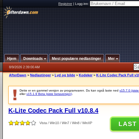
Registrer
|
Logg inn:
Hjem
Downloads
Mest populære nedlastinger
Mer
8/9/2026 2:39:00 AM
AfterDawn
>
Nedlastinger
>
Lyd og bilde
>
Kodeker
>
K-Lite Codec Pack Full v10
Dette er en gammel versjon av programvaren. Du kan også laste ned
v15.7.0 (siste
eller
v15.1.9 Beta (siste betaversjon)
.
K-Lite Codec Pack Full v10.8.4
LAST
Vista / Win10 / Win7 / Win8 / WinXP