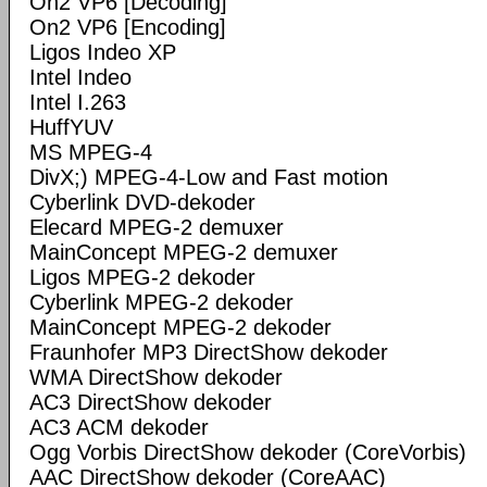
On2 VP6 [Decoding]
On2 VP6 [Encoding]
Ligos Indeo XP
Intel Indeo
Intel I.263
HuffYUV
MS MPEG-4
DivX;) MPEG-4-Low and Fast motion
Cyberlink DVD-dekoder
Elecard MPEG-2 demuxer
MainConcept MPEG-2 demuxer
Ligos MPEG-2 dekoder
Cyberlink MPEG-2 dekoder
MainConcept MPEG-2 dekoder
Fraunhofer MP3 DirectShow dekoder
WMA DirectShow dekoder
AC3 DirectShow dekoder
AC3 ACM dekoder
Ogg Vorbis DirectShow dekoder (CoreVorbis)
AAC DirectShow dekoder (CoreAAC)