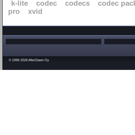
k-lite
codec
codecs
codec pac
pro
xvid
© 1999-2026 AfterDawn Oy