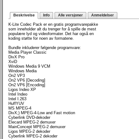
Beskrivelse
Info
Alle versjoner
Anmeldelser
K-Lite Codec Pack er en gratis programvarepakke
som inneholder alt du trenger for å spille de mest
populære lyd og videoformater. Det har også en
koding støtte for noen av formatene.
Bundle inkluderer følgende programvare:
Media Player Classic
DivX Pro
XviD
Windows Media 9 VCM
Windows Media
On2 VP3
On2 VP6 [Decoding]
On2 VP6 [Encoding]
Ligos Indeo XP
Intel Indeo
Intel I.263
HuffYUV
MS MPEG-4
DivX;) MPEG-4-Low and Fast motion
Cyberlink DVD-dekoder
Elecard MPEG-2 demuxer
MainConcept MPEG-2 demuxer
Ligos MPEG-2 dekoder
Cyberlink MPEG-2 dekoder