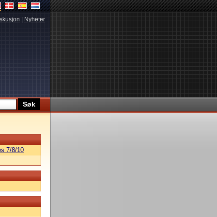
skusjon
|
Nyheter
s 7/8/10