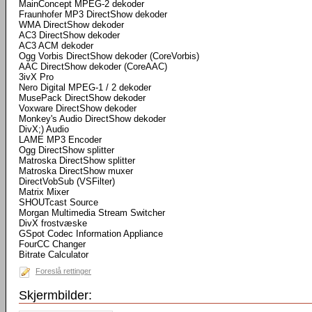
MainConcept MPEG-2 dekoder
Fraunhofer MP3 DirectShow dekoder
WMA DirectShow dekoder
AC3 DirectShow dekoder
AC3 ACM dekoder
Ogg Vorbis DirectShow dekoder (CoreVorbis)
AAC DirectShow dekoder (CoreAAC)
3ivX Pro
Nero Digital MPEG-1 / 2 dekoder
MusePack DirectShow dekoder
Voxware DirectShow dekoder
Monkey's Audio DirectShow dekoder
DivX;) Audio
LAME MP3 Encoder
Ogg DirectShow splitter
Matroska DirectShow splitter
Matroska DirectShow muxer
DirectVobSub (VSFilter)
Matrix Mixer
SHOUTcast Source
Morgan Multimedia Stream Switcher
DivX frostvæske
GSpot Codec Information Appliance
FourCC Changer
Bitrate Calculator
Foreslå rettinger
Skjermbilder: