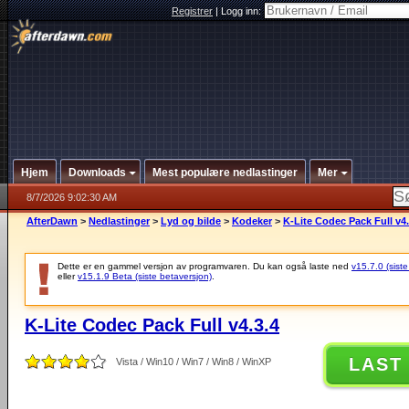
Registrer
|
Logg inn:
Hjem
Downloads
Mest populære nedlastinger
Mer
8/7/2026 9:02:30 AM
AfterDawn
>
Nedlastinger
>
Lyd og bilde
>
Kodeker
>
K-Lite Codec Pack Full v4.
Dette er en gammel versjon av programvaren. Du kan også laste ned
v15.7.0 (siste
eller
v15.1.9 Beta (siste betaversjon)
.
K-Lite Codec Pack Full v4.3.4
LAST
Vista / Win10 / Win7 / Win8 / WinXP