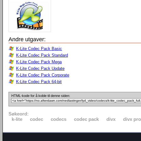
Andre utgaver:
K-Lite Codec Pack Basic
K-Lite Codec Pack Standard
K-Lite Codec Pack Mega
K-Lite Codec Pack Update
K-Lite Codec Pack Corporate
K-Lite Codec Pack 64-bit
HTML-kode for å koble til denne siden:
Søkeord:
k-lite
codec
codecs
codec pack
divx
divx pro