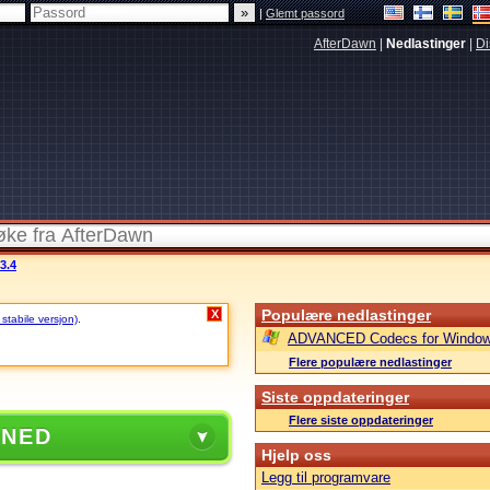
|
Glemt passord
AfterDawn
|
Nedlastinger
|
Di
3.4
Populære nedlastinger
X
 stabile versjon)
.
ADVANCED Codecs for Window
Flere populære nedlastinger
Siste oppdateringer
Flere siste oppdateringer
 NED
Hjelp oss
Legg til programvare