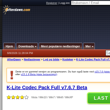
Registrer
|
Logg inn:
Hjem
Downloads
Mest populære nedlastinger
Mer
8/8/2026 11:28:04 PM
AfterDawn
>
Nedlastinger
>
Lyd og bilde
>
Kodeker
>
K-Lite Codec Pack Full v7.
Dette er en gammel versjon av programvaren. Du kan også laste ned
v15.7.0 (siste
eller
v15.1.9 Beta (siste betaversjon)
.
K-Lite Codec Pack Full v7.6.7 Beta
LAST
Vista / Win10 / Win7 / Win8 / WinXP