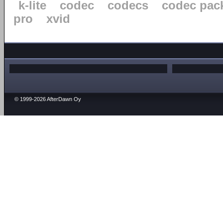
k-lite
codec
codecs
codec pac
pro
xvid
© 1999-2026 AfterDawn Oy