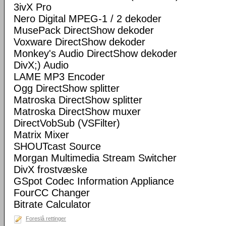
3ivX Pro
Nero Digital MPEG-1 / 2 dekoder
MusePack DirectShow dekoder
Voxware DirectShow dekoder
Monkey's Audio DirectShow dekoder
DivX;) Audio
LAME MP3 Encoder
Ogg DirectShow splitter
Matroska DirectShow splitter
Matroska DirectShow muxer
DirectVobSub (VSFilter)
Matrix Mixer
SHOUTcast Source
Morgan Multimedia Stream Switcher
DivX frostvæske
GSpot Codec Information Appliance
FourCC Changer
Bitrate Calculator
Foreslå rettinger