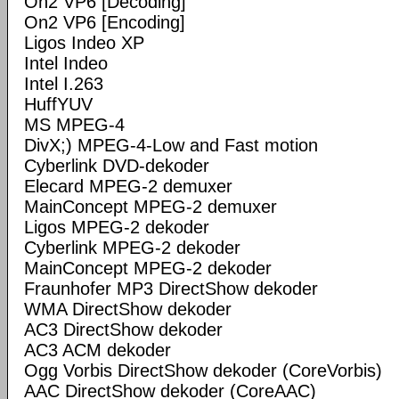
On2 VP6 [Decoding]
On2 VP6 [Encoding]
Ligos Indeo XP
Intel Indeo
Intel I.263
HuffYUV
MS MPEG-4
DivX;) MPEG-4-Low and Fast motion
Cyberlink DVD-dekoder
Elecard MPEG-2 demuxer
MainConcept MPEG-2 demuxer
Ligos MPEG-2 dekoder
Cyberlink MPEG-2 dekoder
MainConcept MPEG-2 dekoder
Fraunhofer MP3 DirectShow dekoder
WMA DirectShow dekoder
AC3 DirectShow dekoder
AC3 ACM dekoder
Ogg Vorbis DirectShow dekoder (CoreVorbis)
AAC DirectShow dekoder (CoreAAC)