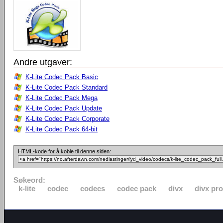
Andre utgaver:
K-Lite Codec Pack Basic
K-Lite Codec Pack Standard
K-Lite Codec Pack Mega
K-Lite Codec Pack Update
K-Lite Codec Pack Corporate
K-Lite Codec Pack 64-bit
HTML-kode for å koble til denne siden:
Søkeord:
k-lite
codec
codecs
codec pack
divx
divx pro