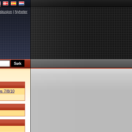
skusjon
|
Nyheter
s 7/8/10