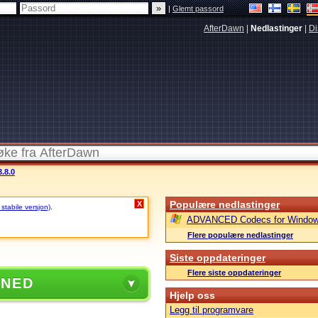
|
Glemt passord
AfterDawn
|
Nedlastinger
|
Di
.8.0
Populære nedlastinger
X
 stabile versjon)
.
ADVANCED Codecs for Window
Flere populære nedlastinger
Siste oppdateringer
Flere siste oppdateringer
 NED
Hjelp oss
Legg til programvare