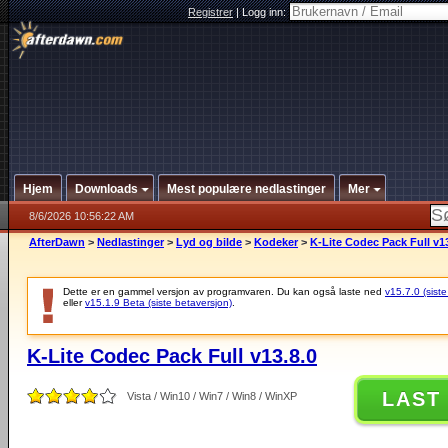
Registrer
|
Logg inn:
Hjem
Downloads
Mest populære nedlastinger
Mer
8/6/2026 10:56:22 AM
AfterDawn
>
Nedlastinger
>
Lyd og bilde
>
Kodeker
>
K-Lite Codec Pack Full v13
Dette er en gammel versjon av programvaren. Du kan også laste ned
v15.7.0 (siste
eller
v15.1.9 Beta (siste betaversjon)
.
K-Lite Codec Pack Full v13.8.0
LAST
Vista / Win10 / Win7 / Win8 / WinXP