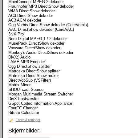
MainConcept MPEG-2 dekoder
Fraunhofer MP3 DirectShow dekoder
WMA DirectShow dekoder
AC3 DirectShow dekoder
AC3 ACM dekoder
Ogg Vorbis DirectShow dekoder (CoreVorbis)
AAC DirectShow dekoder (CoreAAC)
3ivX Pro
Nero Digital MPEG-1 / 2 dekoder
MusePack DirectShow dekoder
Voxware DirectShow dekoder
Monkey's Audio DirectShow dekoder
DivX;) Audio
LAME MP3 Encoder
Ogg DirectShow splitter
Matroska DirectShow splitter
Matroska DirectShow muxer
DirectVobSub (VSFilter)
Matrix Mixer
SHOUTcast Source
Morgan Multimedia Stream Switcher
DivX frostvæske
GSpot Codec Information Appliance
FourCC Changer
Bitrate Calculator
Foreslå rettinger
Skjermbilder: