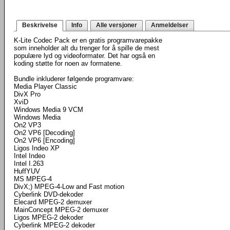
Beskrivelse
Info
Alle versjoner
Anmeldelser
K-Lite Codec Pack er en gratis programvarepakke
som inneholder alt du trenger for å spille de mest
populære lyd og videoformater. Det har også en
koding støtte for noen av formatene.
Bundle inkluderer følgende programvare:
Media Player Classic
DivX Pro
XviD
Windows Media 9 VCM
Windows Media
On2 VP3
On2 VP6 [Decoding]
On2 VP6 [Encoding]
Ligos Indeo XP
Intel Indeo
Intel I.263
HuffYUV
MS MPEG-4
DivX;) MPEG-4-Low and Fast motion
Cyberlink DVD-dekoder
Elecard MPEG-2 demuxer
MainConcept MPEG-2 demuxer
Ligos MPEG-2 dekoder
Cyberlink MPEG-2 dekoder