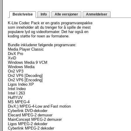
Beskrivelse
Info
Alle versjoner
Anmeldelser
K-Lite Codec Pack er en gratis programvarepakke
som inneholder alt du trenger for å spille de mest
populære lyd og videoformater. Det har også en
koding støtte for noen av formatene.
Bundle inkluderer følgende programvare:
Media Player Classic
DivX Pro
XviD
Windows Media 9 VCM
Windows Media
On2 VP3
On2 VP6 [Decoding]
On2 VP6 [Encoding]
Ligos Indeo XP
Intel Indeo
Intel I.263
HuffYUV
MS MPEG-4
DivX;) MPEG-4-Low and Fast motion
Cyberlink DVD-dekoder
Elecard MPEG-2 demuxer
MainConcept MPEG-2 demuxer
Ligos MPEG-2 dekoder
Cyberlink MPEG-2 dekoder