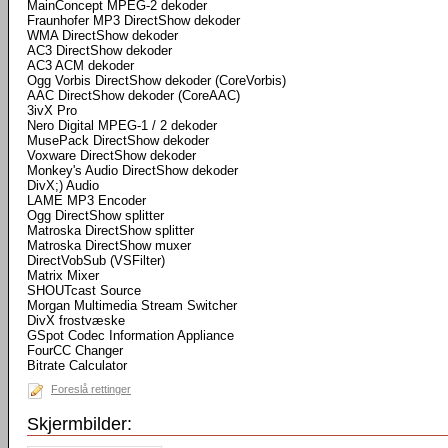
MainConcept MPEG-2 dekoder
Fraunhofer MP3 DirectShow dekoder
WMA DirectShow dekoder
AC3 DirectShow dekoder
AC3 ACM dekoder
Ogg Vorbis DirectShow dekoder (CoreVorbis)
AAC DirectShow dekoder (CoreAAC)
3ivX Pro
Nero Digital MPEG-1 / 2 dekoder
MusePack DirectShow dekoder
Voxware DirectShow dekoder
Monkey's Audio DirectShow dekoder
DivX;) Audio
LAME MP3 Encoder
Ogg DirectShow splitter
Matroska DirectShow splitter
Matroska DirectShow muxer
DirectVobSub (VSFilter)
Matrix Mixer
SHOUTcast Source
Morgan Multimedia Stream Switcher
DivX frostvæske
GSpot Codec Information Appliance
FourCC Changer
Bitrate Calculator
Foreslå rettinger
Skjermbilder: