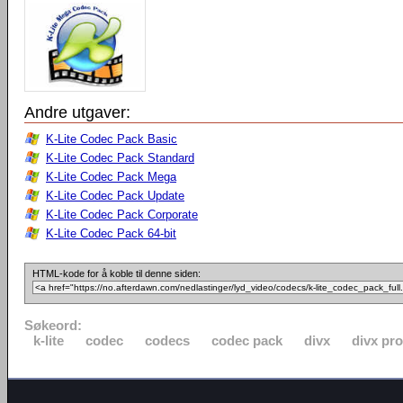
Andre utgaver:
K-Lite Codec Pack Basic
K-Lite Codec Pack Standard
K-Lite Codec Pack Mega
K-Lite Codec Pack Update
K-Lite Codec Pack Corporate
K-Lite Codec Pack 64-bit
HTML-kode for å koble til denne siden:
Søkeord:
k-lite
codec
codecs
codec pack
divx
divx pro