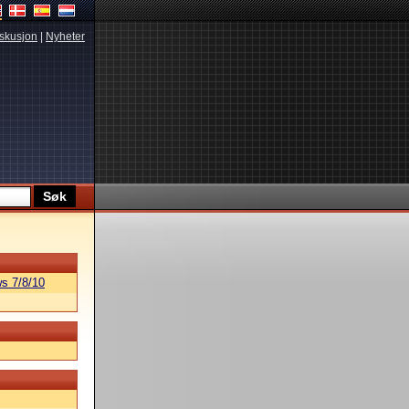
skusjon
|
Nyheter
s 7/8/10