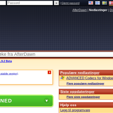
|
Glemt passord
AfterDawn
|
Nedlastinger
|
Di
.9.2 Beta
Populære nedlastinger
X
 stabile versjon)
.
ADVANCED Codecs for Window
Flere populære nedlastinger
Siste oppdateringer
Flere siste oppdateringer
 NED
Hjelp oss
Legg til programvare