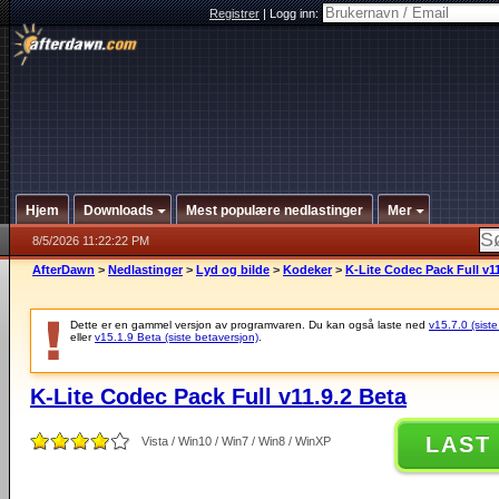
Registrer
|
Logg inn:
Hjem
Downloads
Mest populære nedlastinger
Mer
8/5/2026 11:22:22 PM
AfterDawn
>
Nedlastinger
>
Lyd og bilde
>
Kodeker
>
K-Lite Codec Pack Full v11
Dette er en gammel versjon av programvaren. Du kan også laste ned
v15.7.0 (siste
eller
v15.1.9 Beta (siste betaversjon)
.
K-Lite Codec Pack Full v11.9.2 Beta
LAST
Vista / Win10 / Win7 / Win8 / WinXP