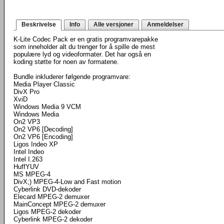
Beskrivelse
Info
Alle versjoner
Anmeldelser
K-Lite Codec Pack er en gratis programvarepakke
som inneholder alt du trenger for å spille de mest
populære lyd og videoformater. Det har også en
koding støtte for noen av formatene.
Bundle inkluderer følgende programvare:
Media Player Classic
DivX Pro
XviD
Windows Media 9 VCM
Windows Media
On2 VP3
On2 VP6 [Decoding]
On2 VP6 [Encoding]
Ligos Indeo XP
Intel Indeo
Intel I.263
HuffYUV
MS MPEG-4
DivX;) MPEG-4-Low and Fast motion
Cyberlink DVD-dekoder
Elecard MPEG-2 demuxer
MainConcept MPEG-2 demuxer
Ligos MPEG-2 dekoder
Cyberlink MPEG-2 dekoder