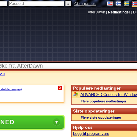
|
Glemt passord
AfterDawn
|
Nedlastinger
|
Di
2.0
Populære nedlastinger
X
 stabile versjon)
.
ADVANCED Codecs for Window
Flere populære nedlastinger
Siste oppdateringer
Flere siste oppdateringer
 NED
Hjelp oss
Legg til programvare