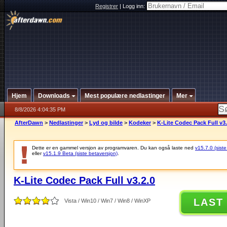
Registrer
|
Logg inn:
Hjem
Downloads
Mest populære nedlastinger
Mer
8/8/2026 4:04:35 PM
AfterDawn
>
Nedlastinger
>
Lyd og bilde
>
Kodeker
>
K-Lite Codec Pack Full v3.
Dette er en gammel versjon av programvaren. Du kan også laste ned
v15.7.0 (siste
eller
v15.1.9 Beta (siste betaversjon)
.
K-Lite Codec Pack Full v3.2.0
LAST
Vista / Win10 / Win7 / Win8 / WinXP