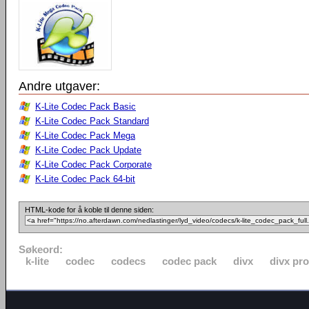
Andre utgaver:
K-Lite Codec Pack Basic
K-Lite Codec Pack Standard
K-Lite Codec Pack Mega
K-Lite Codec Pack Update
K-Lite Codec Pack Corporate
K-Lite Codec Pack 64-bit
HTML-kode for å koble til denne siden:
Søkeord:
k-lite
codec
codecs
codec pack
divx
divx pro