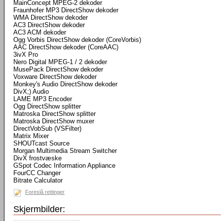
MainConcept MPEG-2 dekoder
Fraunhofer MP3 DirectShow dekoder
WMA DirectShow dekoder
AC3 DirectShow dekoder
AC3 ACM dekoder
Ogg Vorbis DirectShow dekoder (CoreVorbis)
AAC DirectShow dekoder (CoreAAC)
3ivX Pro
Nero Digital MPEG-1 / 2 dekoder
MusePack DirectShow dekoder
Voxware DirectShow dekoder
Monkey's Audio DirectShow dekoder
DivX;) Audio
LAME MP3 Encoder
Ogg DirectShow splitter
Matroska DirectShow splitter
Matroska DirectShow muxer
DirectVobSub (VSFilter)
Matrix Mixer
SHOUTcast Source
Morgan Multimedia Stream Switcher
DivX frostvæske
GSpot Codec Information Appliance
FourCC Changer
Bitrate Calculator
Foreslå rettinger
Skjermbilder: