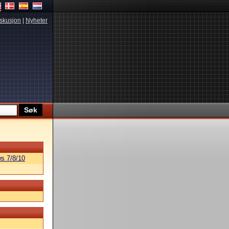
skusjon
|
Nyheter
s 7/8/10