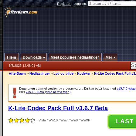
Registrer
|
Logg inn:
Hjem
Downloads
Mest populære nedlastinger
Mer
8/8/2026 12:48:01 AM
AfterDawn
>
Nedlastinger
>
Lyd og bilde
>
Kodeker
>
K-Lite Codec Pack Full v3.
Dette er en gammel versjon av programvaren. Du kan også laste ned
v15.7.0 (siste
eller
v15.1.9 Beta (siste betaversjon)
.
K-Lite Codec Pack Full v3.6.7 Beta
LAST
Vista / Win10 / Win7 / Win8 / WinXP