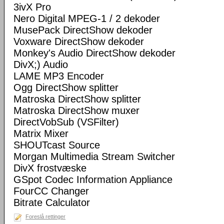
3ivX Pro
Nero Digital MPEG-1 / 2 dekoder
MusePack DirectShow dekoder
Voxware DirectShow dekoder
Monkey's Audio DirectShow dekoder
DivX;) Audio
LAME MP3 Encoder
Ogg DirectShow splitter
Matroska DirectShow splitter
Matroska DirectShow muxer
DirectVobSub (VSFilter)
Matrix Mixer
SHOUTcast Source
Morgan Multimedia Stream Switcher
DivX frostvæske
GSpot Codec Information Appliance
FourCC Changer
Bitrate Calculator
Foreslå rettinger