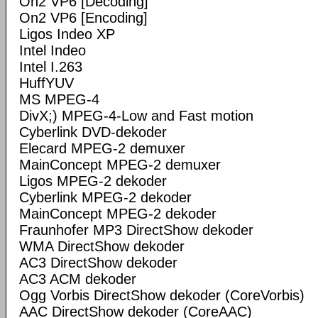
On2 VP6 [Decoding]
On2 VP6 [Encoding]
Ligos Indeo XP
Intel Indeo
Intel I.263
HuffYUV
MS MPEG-4
DivX;) MPEG-4-Low and Fast motion
Cyberlink DVD-dekoder
Elecard MPEG-2 demuxer
MainConcept MPEG-2 demuxer
Ligos MPEG-2 dekoder
Cyberlink MPEG-2 dekoder
MainConcept MPEG-2 dekoder
Fraunhofer MP3 DirectShow dekoder
WMA DirectShow dekoder
AC3 DirectShow dekoder
AC3 ACM dekoder
Ogg Vorbis DirectShow dekoder (CoreVorbis)
AAC DirectShow dekoder (CoreAAC)