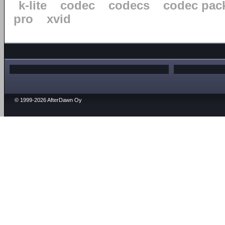
k-lite
codec
codecs
codec pac
pro
xvid
© 1999-2026 AfterDawn Oy