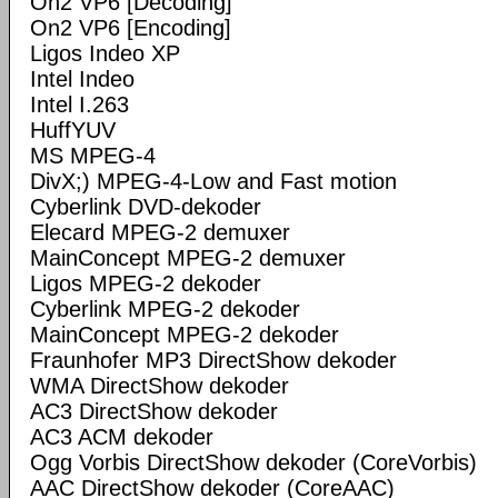
On2 VP6 [Decoding]
On2 VP6 [Encoding]
Ligos Indeo XP
Intel Indeo
Intel I.263
HuffYUV
MS MPEG-4
DivX;) MPEG-4-Low and Fast motion
Cyberlink DVD-dekoder
Elecard MPEG-2 demuxer
MainConcept MPEG-2 demuxer
Ligos MPEG-2 dekoder
Cyberlink MPEG-2 dekoder
MainConcept MPEG-2 dekoder
Fraunhofer MP3 DirectShow dekoder
WMA DirectShow dekoder
AC3 DirectShow dekoder
AC3 ACM dekoder
Ogg Vorbis DirectShow dekoder (CoreVorbis)
AAC DirectShow dekoder (CoreAAC)