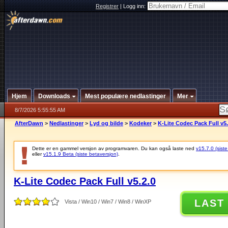
Registrer
|
Logg inn:
Hjem
Downloads
Mest populære nedlastinger
Mer
8/7/2026 5:55:55 AM
AfterDawn
>
Nedlastinger
>
Lyd og bilde
>
Kodeker
>
K-Lite Codec Pack Full v5.
Dette er en gammel versjon av programvaren. Du kan også laste ned
v15.7.0 (siste
eller
v15.1.9 Beta (siste betaversjon)
.
K-Lite Codec Pack Full v5.2.0
LAST
Vista / Win10 / Win7 / Win8 / WinXP