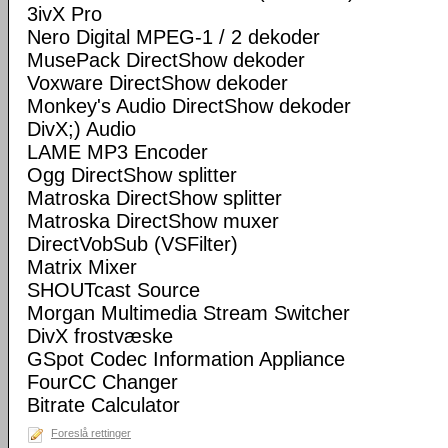
3ivX Pro
Nero Digital MPEG-1 / 2 dekoder
MusePack DirectShow dekoder
Voxware DirectShow dekoder
Monkey's Audio DirectShow dekoder
DivX;) Audio
LAME MP3 Encoder
Ogg DirectShow splitter
Matroska DirectShow splitter
Matroska DirectShow muxer
DirectVobSub (VSFilter)
Matrix Mixer
SHOUTcast Source
Morgan Multimedia Stream Switcher
DivX frostvæske
GSpot Codec Information Appliance
FourCC Changer
Bitrate Calculator
Foreslå rettinger