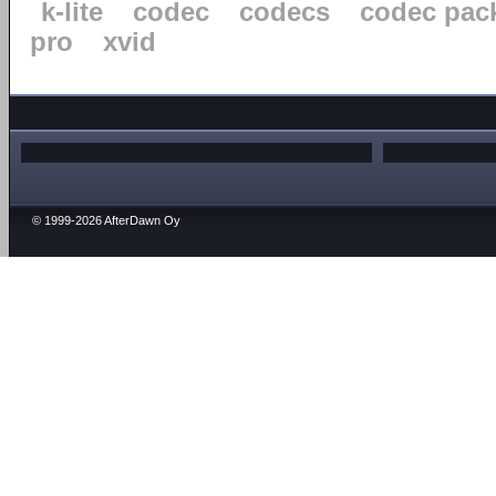
k-lite
codec
codecs
codec pac
pro
xvid
© 1999-2026 AfterDawn Oy