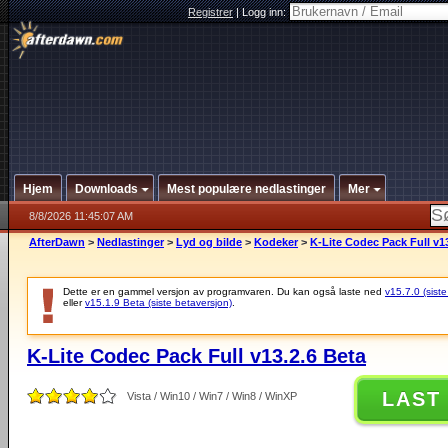
Registrer
|
Logg inn:
Hjem
Downloads
Mest populære nedlastinger
Mer
8/8/2026 11:45:07 AM
AfterDawn
>
Nedlastinger
>
Lyd og bilde
>
Kodeker
>
K-Lite Codec Pack Full v1
Dette er en gammel versjon av programvaren. Du kan også laste ned
v15.7.0 (siste
eller
v15.1.9 Beta (siste betaversjon)
.
K-Lite Codec Pack Full v13.2.6 Beta
LAST
Vista / Win10 / Win7 / Win8 / WinXP