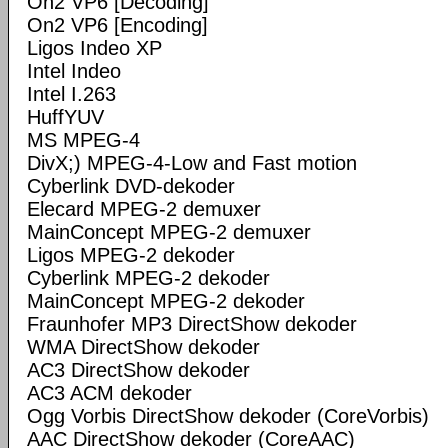
On2 VP6 [Decoding]
On2 VP6 [Encoding]
Ligos Indeo XP
Intel Indeo
Intel I.263
HuffYUV
MS MPEG-4
DivX;) MPEG-4-Low and Fast motion
Cyberlink DVD-dekoder
Elecard MPEG-2 demuxer
MainConcept MPEG-2 demuxer
Ligos MPEG-2 dekoder
Cyberlink MPEG-2 dekoder
MainConcept MPEG-2 dekoder
Fraunhofer MP3 DirectShow dekoder
WMA DirectShow dekoder
AC3 DirectShow dekoder
AC3 ACM dekoder
Ogg Vorbis DirectShow dekoder (CoreVorbis)
AAC DirectShow dekoder (CoreAAC)