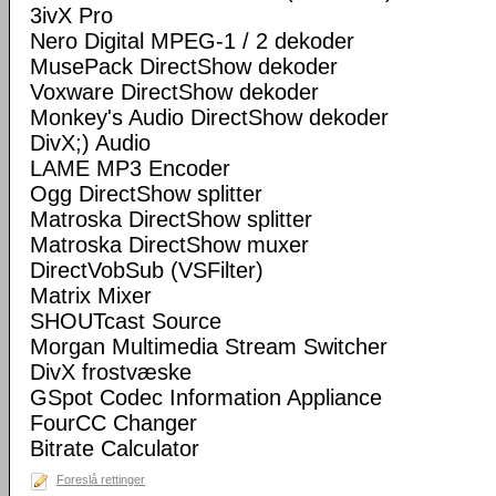
3ivX Pro
Nero Digital MPEG-1 / 2 dekoder
MusePack DirectShow dekoder
Voxware DirectShow dekoder
Monkey's Audio DirectShow dekoder
DivX;) Audio
LAME MP3 Encoder
Ogg DirectShow splitter
Matroska DirectShow splitter
Matroska DirectShow muxer
DirectVobSub (VSFilter)
Matrix Mixer
SHOUTcast Source
Morgan Multimedia Stream Switcher
DivX frostvæske
GSpot Codec Information Appliance
FourCC Changer
Bitrate Calculator
Foreslå rettinger